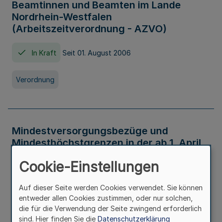
Beamtinnen und Beamten im Lande
Nordrhein-Westfalen
(Arbeitszeitverordnung - AZVO)
In Kraft
Seit 01. August 2006
Verordnung
Mindestversorgungsbezüge und
Mindesthöchstgrenzen in der ab 1. April
2026 maßgeblichen Höhe
Cookie-Einstellungen
In Kraft
Seit 31. Juli 2026
Auf dieser Seite werden Cookies verwendet. Sie können
entweder allen Cookies zustimmen, oder nur solchen,
Verwaltungsvorschrift
die für die Verwendung der Seite zwingend erforderlich
sind. Hier finden Sie die
Datenschutzerklärung