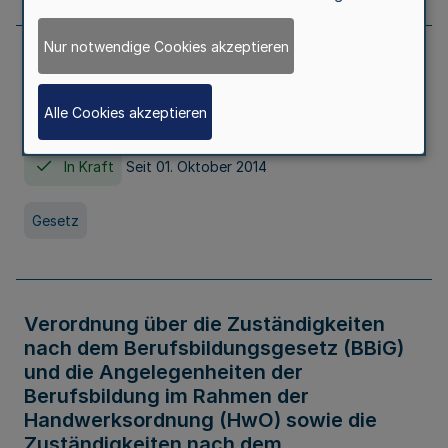
Nur notwendige Cookies akzeptieren
Gesetz über die Hochschulen des Landes
Nordrhein-Westfalen (Hochschulgesetz -
Alle Cookies akzeptieren
HG)
In Kraft
Seit 01. Oktober 2014
Gesetz
Verordnung über die Zuständigkeiten
nach dem Berufsbildungsgesetz (BBiG)
und die Angelegenheiten der
Berufsbildung im Rahmen der
Handwerksordnung (HwO) sowie die
Zuständigkeiten nach dem