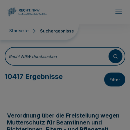
Direkt zum Inhalt
Startseite
Suchergebnisse
Suchergebnisse
Recht NRW durchsuchen
10417 Ergebnisse
Filter
Verordnung über die Freistellung wegen
Mutterschutz für Beamtinnen und
Richterinnen, Eltern - und Pflegezeit,