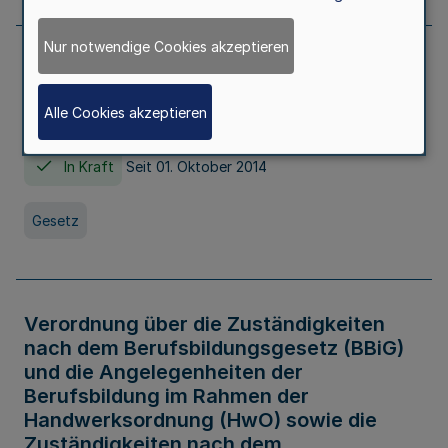
Nur notwendige Cookies akzeptieren
Gesetz über die Hochschulen des Landes
Nordrhein-Westfalen (Hochschulgesetz -
Alle Cookies akzeptieren
HG)
In Kraft
Seit 01. Oktober 2014
Gesetz
Verordnung über die Zuständigkeiten
nach dem Berufsbildungsgesetz (BBiG)
und die Angelegenheiten der
Berufsbildung im Rahmen der
Handwerksordnung (HwO) sowie die
Zuständigkeiten nach dem