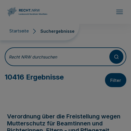
Direkt zum Inhalt
Startseite
Suchergebnisse
Suchergebnisse
Recht NRW durchsuchen
10416 Ergebnisse
Filter
Verordnung über die Freistellung wegen
Mutterschutz für Beamtinnen und
Richterinnen, Eltern - und Pflegezeit,