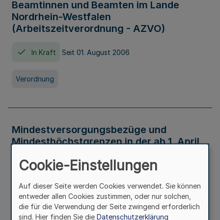
Beamtinnen und Beamten im Lande
Nordrhein-Westfalen
(Arbeitszeitverordnung - AZVO)
In Kraft
Seit 01. August 2006
Verordnung
Mindestversorgungsbezüge und
Mindesthöchstgrenzen in der ab 1. April
2026 maßgeblichen Höhe
Cookie-Einstellungen
In Kraft
Seit 31. Juli 2026
Auf dieser Seite werden Cookies verwendet. Sie können
entweder allen Cookies zustimmen, oder nur solchen,
Verwaltungsvorschrift
die für die Verwendung der Seite zwingend erforderlich
sind. Hier finden Sie die
Datenschutzerklärung