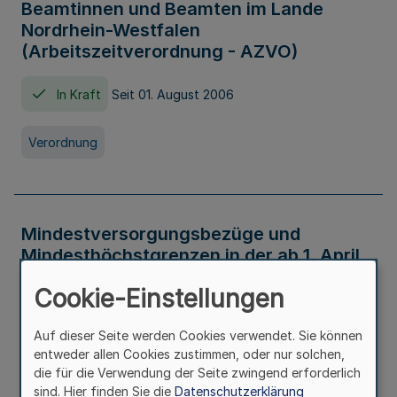
Beamtinnen und Beamten im Lande
Nordrhein-Westfalen
(Arbeitszeitverordnung - AZVO)
In Kraft
Seit 01. August 2006
Verordnung
Mindestversorgungsbezüge und
Mindesthöchstgrenzen in der ab 1. April
2026 maßgeblichen Höhe
Cookie-Einstellungen
In Kraft
Seit 31. Juli 2026
Auf dieser Seite werden Cookies verwendet. Sie können
entweder allen Cookies zustimmen, oder nur solchen,
Verwaltungsvorschrift
die für die Verwendung der Seite zwingend erforderlich
sind. Hier finden Sie die
Datenschutzerklärung