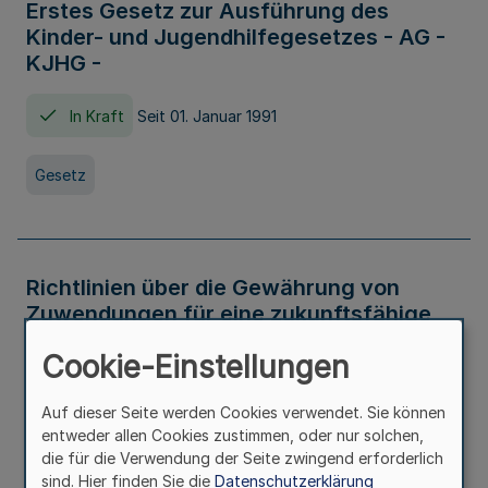
Erstes Gesetz zur Ausführung des
Kinder- und Jugendhilfegesetzes - AG -
KJHG -
In Kraft
Seit 01. Januar 1991
Gesetz
Richtlinien über die Gewährung von
Zuwendungen für eine zukunftsfähige
und nachhaltige Abwasserbeseitigung in
Cookie-Einstellungen
Nordrhein-Westfalen
Auf dieser Seite werden Cookies verwendet. Sie können
In Kraft
entweder allen Cookies zustimmen, oder nur solchen,
die für die Verwendung der Seite zwingend erforderlich
Verwaltungsvorschrift
sind. Hier finden Sie die
Datenschutzerklärung