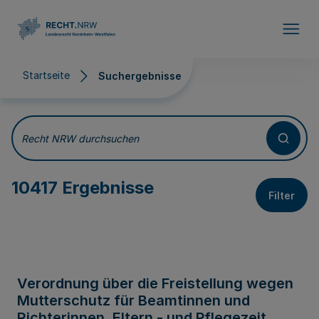
Direkt zum Inhalt
Startseite
Suchergebnisse
Suchergebnisse
Recht NRW durchsuchen
10417 Ergebnisse
Filter
Verordnung über die Freistellung wegen
Mutterschutz für Beamtinnen und
Richterinnen, Eltern - und Pflegezeit,