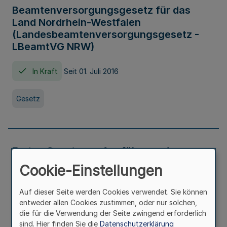
Beamtenversorgungsgesetz für das
Land Nordrhein-Westfalen
(Landesbeamtenversorgungsgesetz -
LBeamtVG NRW)
In Kraft
Seit 01. Juli 2016
Gesetz
Erstes Gesetz zur Ausführung des
Kinder- und Jugendhilfegesetzes - AG -
Cookie-Einstellungen
KJHG -
Auf dieser Seite werden Cookies verwendet. Sie können
In Kraft
Seit 01. Januar 1991
entweder allen Cookies zustimmen, oder nur solchen,
die für die Verwendung der Seite zwingend erforderlich
sind. Hier finden Sie die
Datenschutzerklärung