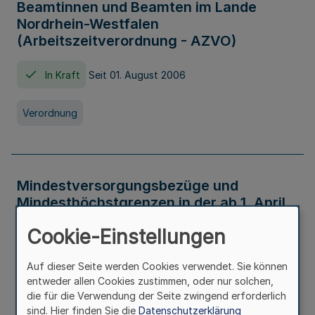
Beamtinnen und Beamten im Lande
Nordrhein-Westfalen
(Arbeitszeitverordnung - AZVO)
In Kraft
Seit 01. August 2006
Verordnung
Mindestversorgungsbezüge und
Mindesthöchstgrenzen in der ab 1. April
2026 maßgeblichen Höhe
Cookie-Einstellungen
In Kraft
Seit 31. Juli 2026
Auf dieser Seite werden Cookies verwendet. Sie können
entweder allen Cookies zustimmen, oder nur solchen,
Verwaltungsvorschrift
die für die Verwendung der Seite zwingend erforderlich
sind. Hier finden Sie die
Datenschutzerklärung