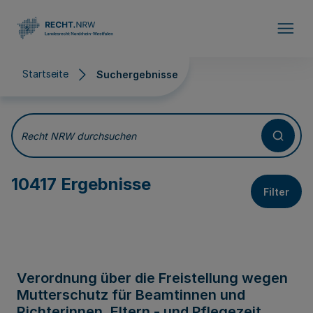
Direkt zum Inhalt
Startseite
Suchergebnisse
Suchergebnisse
Recht NRW durchsuchen
10417 Ergebnisse
Filter
Verordnung über die Freistellung wegen
Mutterschutz für Beamtinnen und
Richterinnen, Eltern - und Pflegezeit,