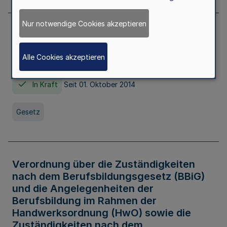
Nur notwendige Cookies akzeptieren
Gesetz über die Hochschulen des Landes
Nordrhein-Westfalen (Hochschulgesetz -
Alle Cookies akzeptieren
HG)
In Kraft
Seit 01. Oktober 2014
Gesetz
Verordnung über die Zuständigkeiten
nach dem Berufsbildungsgesetz (BBiG)
und die Angelegenheiten der
Berufsbildung im Rahmen der
Handwerksordnung (HwO) sowie die
Zuständigkeiten nach dem