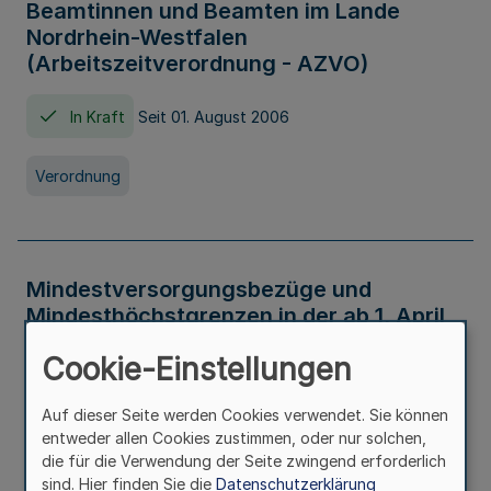
Beamtinnen und Beamten im Lande
Nordrhein-Westfalen
(Arbeitszeitverordnung - AZVO)
In Kraft
Seit 01. August 2006
Verordnung
Mindestversorgungsbezüge und
Mindesthöchstgrenzen in der ab 1. April
2026 maßgeblichen Höhe
Cookie-Einstellungen
In Kraft
Seit 31. Juli 2026
Auf dieser Seite werden Cookies verwendet. Sie können
entweder allen Cookies zustimmen, oder nur solchen,
Verwaltungsvorschrift
die für die Verwendung der Seite zwingend erforderlich
sind. Hier finden Sie die
Datenschutzerklärung