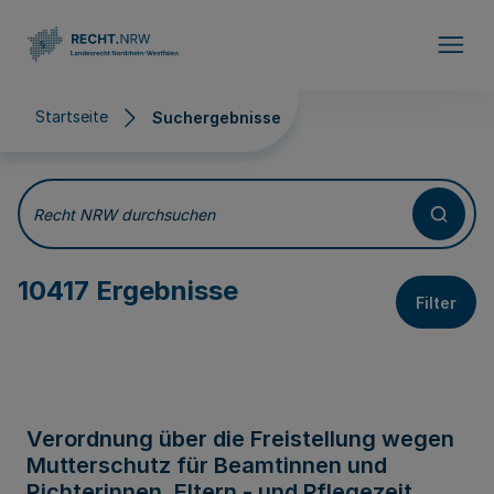
Direkt zum Inhalt
Startseite
Suchergebnisse
Suchergebnisse
Recht NRW durchsuchen
10417 Ergebnisse
Filter
Verordnung über die Freistellung wegen
Mutterschutz für Beamtinnen und
Richterinnen, Eltern - und Pflegezeit,