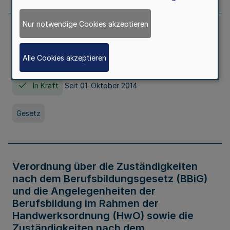
Nur notwendige Cookies akzeptieren
Gesetz über die Hochschulen des Landes
Nordrhein-Westfalen (Hochschulgesetz -
Alle Cookies akzeptieren
HG)
In Kraft
Seit 01. Oktober 2014
Gesetz
Verordnung über die Zuständigkeiten
nach dem Berufsbildungsgesetz (BBiG)
und die Angelegenheiten der
Berufsbildung im Rahmen der
Handwerksordnung (HwO) sowie die
Zuständigkeiten nach dem