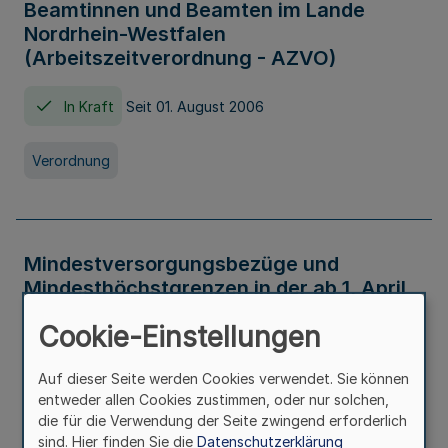
Beamtinnen und Beamten im Lande
Nordrhein-Westfalen
(Arbeitszeitverordnung - AZVO)
In Kraft
Seit 01. August 2006
Verordnung
Mindestversorgungsbezüge und
Mindesthöchstgrenzen in der ab 1. April
2026 maßgeblichen Höhe
Cookie-Einstellungen
In Kraft
Seit 31. Juli 2026
Auf dieser Seite werden Cookies verwendet. Sie können
entweder allen Cookies zustimmen, oder nur solchen,
Verwaltungsvorschrift
die für die Verwendung der Seite zwingend erforderlich
sind. Hier finden Sie die
Datenschutzerklärung