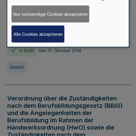
Nur notwendige Cookies akzeptieren
Gesetz über die Hochschulen des Landes
Nordrhein-Westfalen (Hochschulgesetz -
Alle Cookies akzeptieren
HG)
In Kraft
Seit 01. Oktober 2014
Gesetz
Verordnung über die Zuständigkeiten
nach dem Berufsbildungsgesetz (BBiG)
und die Angelegenheiten der
Berufsbildung im Rahmen der
Handwerksordnung (HwO) sowie die
Zuständigkeiten nach dem