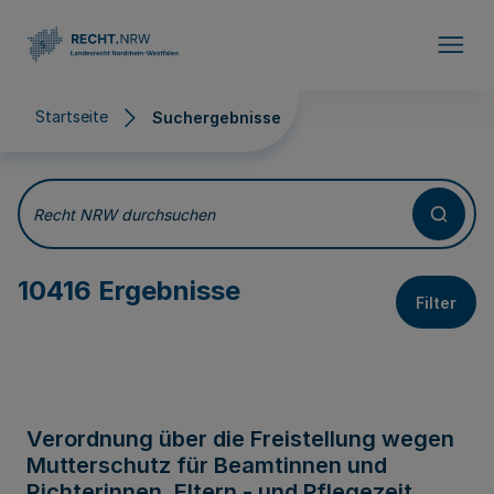
Direkt zum Inhalt
Startseite
Suchergebnisse
Suchergebnisse
Recht NRW durchsuchen
10416 Ergebnisse
Filter
Verordnung über die Freistellung wegen
Mutterschutz für Beamtinnen und
Richterinnen, Eltern - und Pflegezeit,