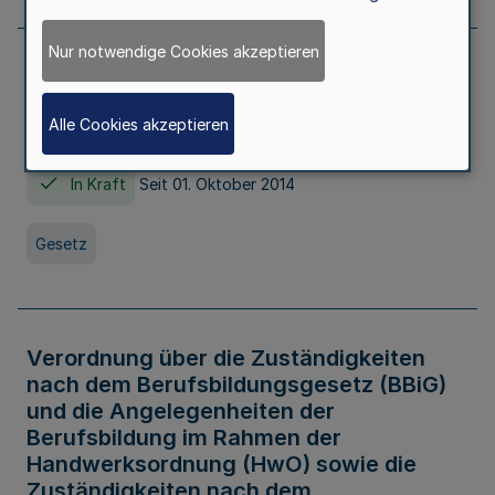
Nur notwendige Cookies akzeptieren
Gesetz über die Hochschulen des Landes
Nordrhein-Westfalen (Hochschulgesetz -
Alle Cookies akzeptieren
HG)
In Kraft
Seit 01. Oktober 2014
Gesetz
Verordnung über die Zuständigkeiten
nach dem Berufsbildungsgesetz (BBiG)
und die Angelegenheiten der
Berufsbildung im Rahmen der
Handwerksordnung (HwO) sowie die
Zuständigkeiten nach dem