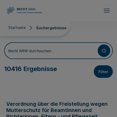
Direkt zum Inhalt
Startseite
Suchergebnisse
Suchergebnisse
Recht NRW durchsuchen
10416 Ergebnisse
Filter
Verordnung über die Freistellung wegen
Mutterschutz für Beamtinnen und
Richterinnen, Eltern - und Pflegezeit,