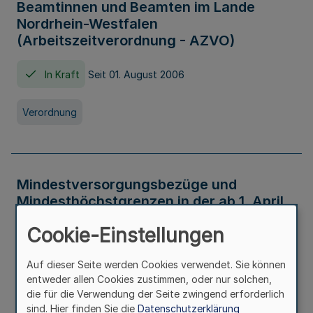
Beamtinnen und Beamten im Lande
Nordrhein-Westfalen
(Arbeitszeitverordnung - AZVO)
In Kraft
Seit 01. August 2006
Verordnung
Mindestversorgungsbezüge und
Mindesthöchstgrenzen in der ab 1. April
2026 maßgeblichen Höhe
Cookie-Einstellungen
In Kraft
Seit 31. Juli 2026
Auf dieser Seite werden Cookies verwendet. Sie können
entweder allen Cookies zustimmen, oder nur solchen,
Verwaltungsvorschrift
die für die Verwendung der Seite zwingend erforderlich
sind. Hier finden Sie die
Datenschutzerklärung