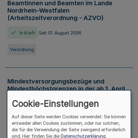
Beamtinnen und Beamten im Lande
Nordrhein-Westfalen
(Arbeitszeitverordnung - AZVO)
In Kraft
Seit 01. August 2006
Verordnung
Mindestversorgungsbezüge und
Mindesthöchstgrenzen in der ab 1. April
2026 maßgeblichen Höhe
Cookie-Einstellungen
In Kraft
Seit 31. Juli 2026
Auf dieser Seite werden Cookies verwendet. Sie können
entweder allen Cookies zustimmen, oder nur solchen,
Verwaltungsvorschrift
die für die Verwendung der Seite zwingend erforderlich
sind. Hier finden Sie die
Datenschutzerklärung