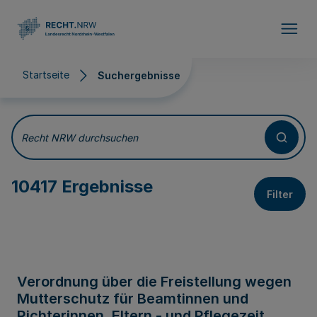
Direkt zum Inhalt
Startseite
Suchergebnisse
Suchergebnisse
Recht NRW durchsuchen
10417 Ergebnisse
Filter
Verordnung über die Freistellung wegen
Mutterschutz für Beamtinnen und
Richterinnen, Eltern - und Pflegezeit,