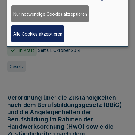
Nur notwendige Cookies akzeptieren
Gesetz über die Hochschulen des Landes
Nordrhein-Westfalen (Hochschulgesetz -
Alle Cookies akzeptieren
HG)
In Kraft
Seit 01. Oktober 2014
Gesetz
Verordnung über die Zuständigkeiten
nach dem Berufsbildungsgesetz (BBiG)
und die Angelegenheiten der
Berufsbildung im Rahmen der
Handwerksordnung (HwO) sowie die
Zuständigkeiten nach dem