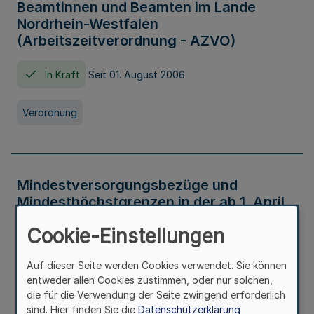
Beamtinnen und Beamten im Lande
Nordrhein-Westfalen
(Arbeitszeitverordnung - AZVO)
In Kraft
Seit 01. August 2006
Verordnung
Mindestversorgungsbezüge und
Mindesthöchstgrenzen in der ab 1. April
2026 maßgeblichen Höhe
Cookie-Einstellungen
In Kraft
Seit 31. Juli 2026
Auf dieser Seite werden Cookies verwendet. Sie können
entweder allen Cookies zustimmen, oder nur solchen,
Verwaltungsvorschrift
die für die Verwendung der Seite zwingend erforderlich
sind. Hier finden Sie die
Datenschutzerklärung