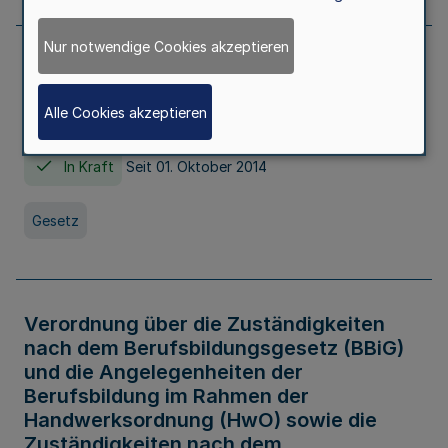
Nur notwendige Cookies akzeptieren
Gesetz über die Hochschulen des Landes
Nordrhein-Westfalen (Hochschulgesetz -
Alle Cookies akzeptieren
HG)
In Kraft
Seit 01. Oktober 2014
Gesetz
Verordnung über die Zuständigkeiten
nach dem Berufsbildungsgesetz (BBiG)
und die Angelegenheiten der
Berufsbildung im Rahmen der
Handwerksordnung (HwO) sowie die
Zuständigkeiten nach dem