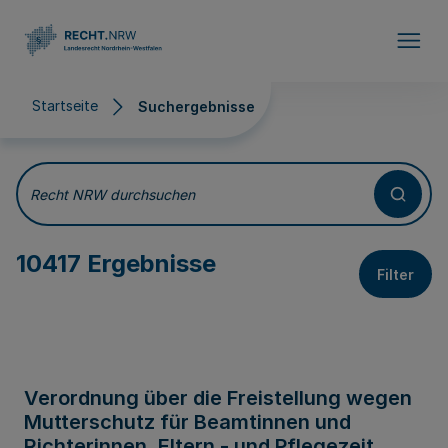
Direkt zum Inhalt
Startseite
Suchergebnisse
Suchergebnisse
Recht NRW durchsuchen
10417 Ergebnisse
Filter
Verordnung über die Freistellung wegen
Mutterschutz für Beamtinnen und
Richterinnen, Eltern - und Pflegezeit,