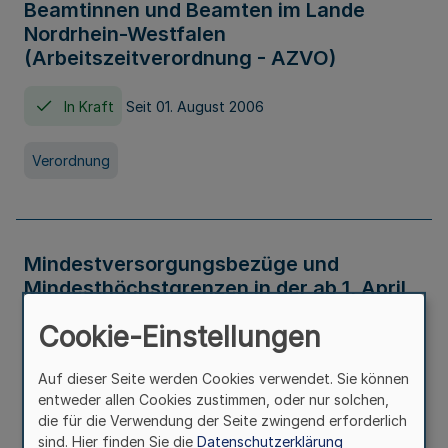
Beamtinnen und Beamten im Lande
Nordrhein-Westfalen
(Arbeitszeitverordnung - AZVO)
In Kraft
Seit 01. August 2006
Verordnung
Mindestversorgungsbezüge und
Mindesthöchstgrenzen in der ab 1. April
2026 maßgeblichen Höhe
Cookie-Einstellungen
In Kraft
Seit 31. Juli 2026
Auf dieser Seite werden Cookies verwendet. Sie können
entweder allen Cookies zustimmen, oder nur solchen,
Verwaltungsvorschrift
die für die Verwendung der Seite zwingend erforderlich
sind. Hier finden Sie die
Datenschutzerklärung