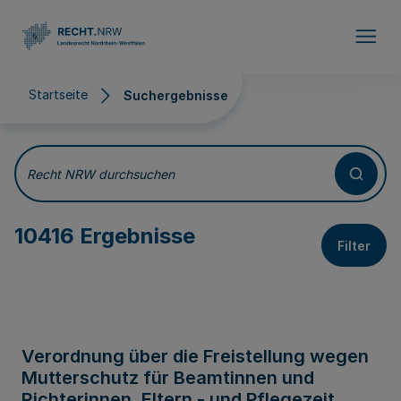
Direkt zum Inhalt
Startseite
Suchergebnisse
Suchergebnisse
Recht NRW durchsuchen
10416 Ergebnisse
Filter
Verordnung über die Freistellung wegen
Mutterschutz für Beamtinnen und
Richterinnen, Eltern - und Pflegezeit,