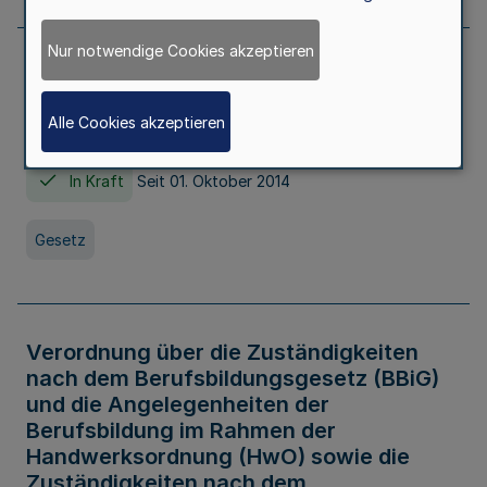
Nur notwendige Cookies akzeptieren
Gesetz über die Hochschulen des Landes
Nordrhein-Westfalen (Hochschulgesetz -
Alle Cookies akzeptieren
HG)
In Kraft
Seit 01. Oktober 2014
Gesetz
Verordnung über die Zuständigkeiten
nach dem Berufsbildungsgesetz (BBiG)
und die Angelegenheiten der
Berufsbildung im Rahmen der
Handwerksordnung (HwO) sowie die
Zuständigkeiten nach dem