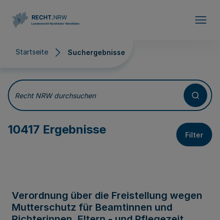
Direkt zum Inhalt
Startseite
Suchergebnisse
Suchergebnisse
Recht NRW durchsuchen
10417 Ergebnisse
Filter
Verordnung über die Freistellung wegen
Mutterschutz für Beamtinnen und
Richterinnen, Eltern - und Pflegezeit,