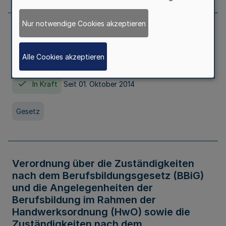
Nur notwendige Cookies akzeptieren
Gesetz über die Hochschulen des Landes
Nordrhein-Westfalen (Hochschulgesetz -
Alle Cookies akzeptieren
HG)
In Kraft
Seit 01. Oktober 2014
Gesetz
Verordnung über die Zuständigkeiten
nach dem Berufsbildungsgesetz (BBiG)
und die Angelegenheiten der
Berufsbildung im Rahmen der
Handwerksordnung (HwO) sowie die
Zuständigkeiten nach dem