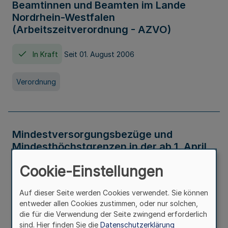
Beamtinnen und Beamten im Lande
Nordrhein-Westfalen
(Arbeitszeitverordnung - AZVO)
In Kraft
Seit 01. August 2006
Verordnung
Mindestversorgungsbezüge und
Mindesthöchstgrenzen in der ab 1. April
2026 maßgeblichen Höhe
Cookie-Einstellungen
In Kraft
Seit 31. Juli 2026
Auf dieser Seite werden Cookies verwendet. Sie können
entweder allen Cookies zustimmen, oder nur solchen,
Verwaltungsvorschrift
die für die Verwendung der Seite zwingend erforderlich
sind. Hier finden Sie die
Datenschutzerklärung