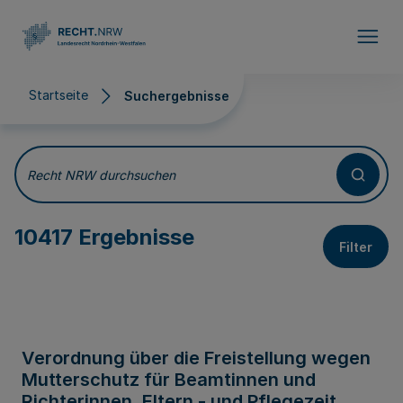
Direkt zum Inhalt
Startseite
Suchergebnisse
Suchergebnisse
Recht NRW durchsuchen
10417 Ergebnisse
Filter
Verordnung über die Freistellung wegen
Mutterschutz für Beamtinnen und
Richterinnen, Eltern - und Pflegezeit,