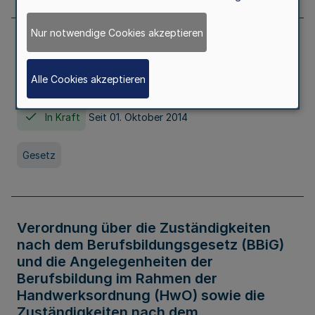
Nur notwendige Cookies akzeptieren
Gesetz über die Hochschulen des Landes
Nordrhein-Westfalen (Hochschulgesetz -
Alle Cookies akzeptieren
HG)
In Kraft
Seit 01. Oktober 2014
Gesetz
Verordnung über die Zuständigkeiten
nach dem Berufsbildungsgesetz (BBiG)
und die Angelegenheiten der
Berufsbildung im Rahmen der
Handwerksordnung (HwO) sowie die
Zuständigkeiten nach dem