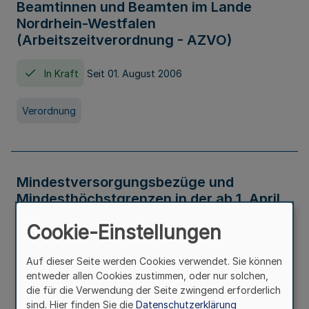
Beamtinnen und Beamten im Lande
Nordrhein-Westfalen
(Arbeitszeitverordnung - AZVO)
In Kraft
Seit 01. August 2006
Verordnung
Mindestversorgungsbezüge und
Mindesthöchstgrenzen in der ab 1. April
2026 maßgeblichen Höhe
Cookie-Einstellungen
In Kraft
Seit 31. Juli 2026
Auf dieser Seite werden Cookies verwendet. Sie können
entweder allen Cookies zustimmen, oder nur solchen,
Verwaltungsvorschrift
die für die Verwendung der Seite zwingend erforderlich
sind. Hier finden Sie die
Datenschutzerklärung