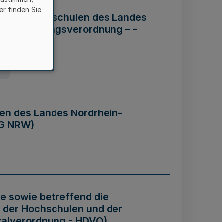
er finden Sie
ng der Hochschulen des Landes
haftsführungsverordnung – -
g
en des Landes Nordrhein-
BG NRW)
re sowie betreffend die
 der Hochschulen und der
talverordnung - HDVO)