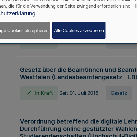
hen, die für die Verwendung der Seite zwingend erforderlich sind. Hi
Verordnung über die Wirtschaftsführu
hutzerklärung
Nordrhein-Westfalen (Hochschulwirtsc
HWFVO)
ige Cookies akzeptieren
Alle Cookies akzeptieren
In Kraft
Seit 11. Juli 2007
Verordnun
Gesetz über die Beamtinnen und Beamt
Westfalen (Landesbeamtengesetz - L
In Kraft
Seit 01. Juli 2016
Gesetz
Verordnung betreffend die digitale Leh
Durchführung online gestützter Wahlen
Studierendenschaften (Hochschul-Digi