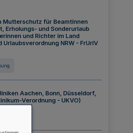
n Mutterschutz für Beamtinnen
it, Erholungs- und Sonderurlaub
rinnen und Richter im Land
nd Urlaubsverordnung NRW - FrUrlV
nung
liniken Aachen, Bonn, Düsseldorf,
klinikum-Verordnung - UKVO)
nung
zustimmen,