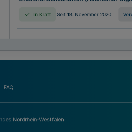
In Kraft
Seit 18. November 2020
Ver
Verordnung über die Erhebung von Ho
(Hochschulabgabenverordnung - HAbg
In Kraft
Seit 26. August 2015
Verord
FAQ
Gesetz über die Kunsthochschulen des
(Kunsthochschulgesetz - KunstHG)
In Kraft
Seit 01. April 2008
Gesetz
andes Nordrhein-Westfalen