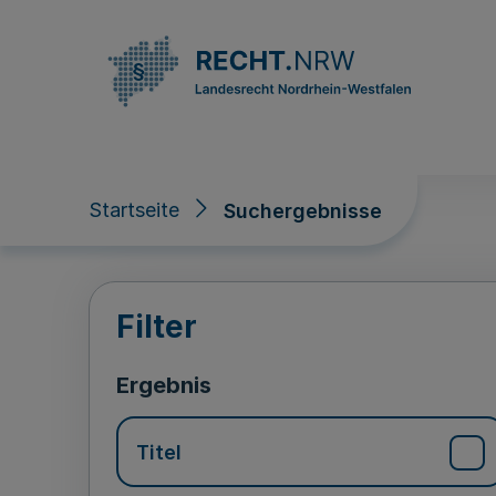
Direkt zum Inhalt
Startseite
Suchergebnisse
Suchergebnisse
Filter
Ergebnis
Titel