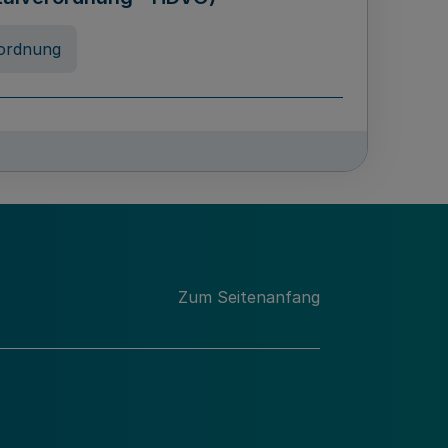
ordnung
chschulabgaben
-VO)
nung
Zum Seitenanfang
 Landes Nordrhein-Westfalen