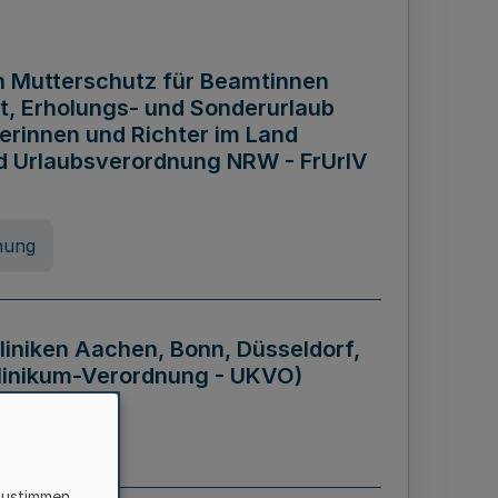
n Mutterschutz für Beamtinnen
it, Erholungs- und Sonderurlaub
rinnen und Richter im Land
nd Urlaubsverordnung NRW - FrUrlV
nung
liniken Aachen, Bonn, Düsseldorf,
klinikum-Verordnung - UKVO)
nung
zustimmen,