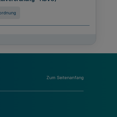
ordnung
rreneigenschaft und
schulen des Landes Nordrhein-
ng
Zum Seitenanfang
chschulabgaben
-VO)
nung