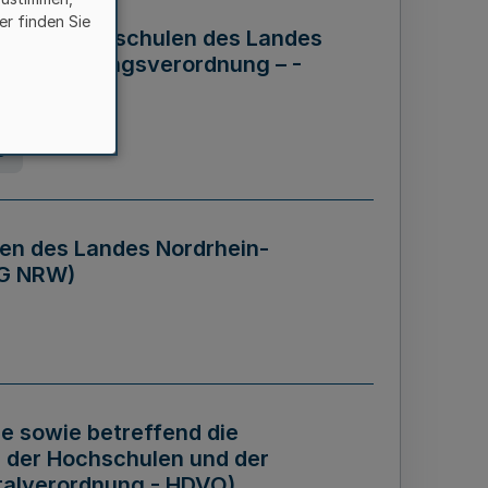
er finden Sie
ng der Hochschulen des Landes
haftsführungsverordnung – -
g
en des Landes Nordrhein-
BG NRW)
re sowie betreffend die
 der Hochschulen und der
talverordnung - HDVO)