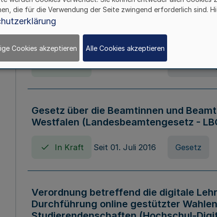
hen, die für die Verwendung der Seite zwingend erforderlich sind. Hi
Verordnung über die Wirtschaftsführu
hutzerklärung
Nordrhein-Westfalen (Hochschulwirtsc
HWFVO)
ige Cookies akzeptieren
Alle Cookies akzeptieren
In Kraft
Seit 11. Juli 2007
Verordnun
Gesetz über die Beamtinnen und Beamt
Westfalen (Landesbeamtengesetz - L
In Kraft
Seit 01. Juli 2016
Gesetz
Verordnung betreffend die digitale Leh
Durchführung online gestützter Wahlen
Studierendenschaften (Hochschul-Digi