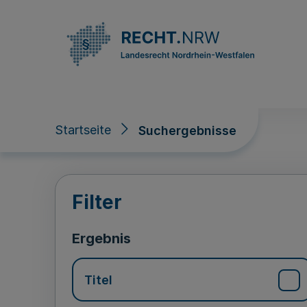
Direkt zum Inhalt
Startseite
Suchergebnisse
Suchergebnisse
Filter
Ergebnis
Titel