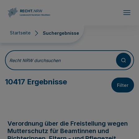
Direkt zum Inhalt
Startseite
Suchergebnisse
Suchergebnisse
Recht NRW durchsuchen
10417 Ergebnisse
Filter
Verordnung über die Freistellung wegen
Mutterschutz für Beamtinnen und
Richterinnen, Eltern - und Pflegezeit,