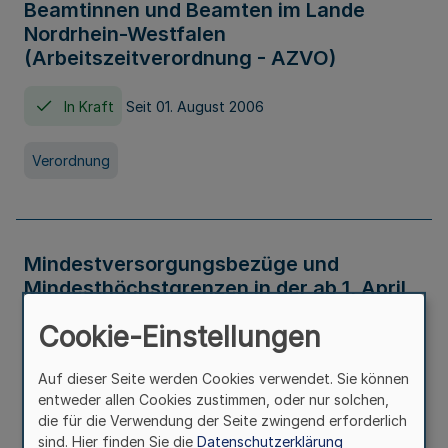
Beamtinnen und Beamten im Lande
Nordrhein-Westfalen
(Arbeitszeitverordnung - AZVO)
In Kraft
Seit 01. August 2006
Verordnung
Mindestversorgungsbezüge und
Mindesthöchstgrenzen in der ab 1. April
2026 maßgeblichen Höhe
Cookie-Einstellungen
In Kraft
Seit 31. Juli 2026
Auf dieser Seite werden Cookies verwendet. Sie können
entweder allen Cookies zustimmen, oder nur solchen,
Verwaltungsvorschrift
die für die Verwendung der Seite zwingend erforderlich
sind. Hier finden Sie die
Datenschutzerklärung