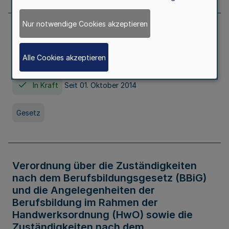
Nur notwendige Cookies akzeptieren
Gesetz über die Hochschulen des Landes
Nordrhein-Westfalen (Hochschulgesetz -
Alle Cookies akzeptieren
HG)
In Kraft
Seit 01. Oktober 2014
Gesetz
Verordnung über die Zuständigkeiten
nach dem Berufsbildungsgesetz (BBiG)
und die Angelegenheiten der
Berufsbildung im Rahmen der
Handwerksordnung (HwO) sowie die
Zuständigkeiten nach dem