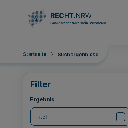
Direkt zum Inhalt
Startseite
Suchergebnisse
Suchergebnisse
Filter
Ergebnis
Titel