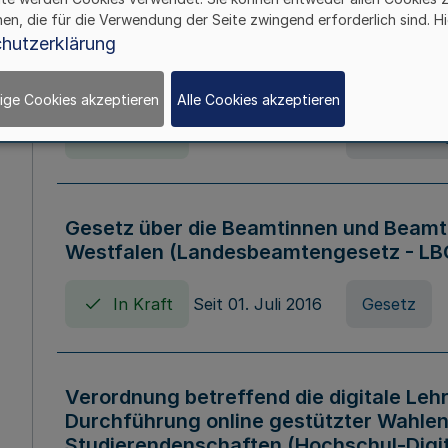
hen, die für die Verwendung der Seite zwingend erforderlich sind. Hi
Verordnung über die Wirtschaftsführu
hutzerklärung
Nordrhein-Westfalen (Hochschulwirtsc
HWFVO)
ige Cookies akzeptieren
Alle Cookies akzeptieren
In Kraft
Seit 11. Juli 2007
Verordnun
Gesetz über die Beamtinnen und Beamt
Westfalen (Landesbeamtengesetz - L
In Kraft
Seit 01. Juli 2016
Gesetz
Verordnung betreffend die digitale Leh
Durchführung online gestützter Wahlen
Studierendenschaften (Hochschul-Digi