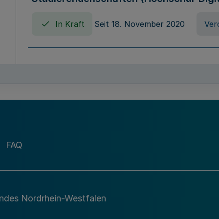
In Kraft
Seit 18. November 2020
Ver
Verordnung über die Erhebung von Ho
(Hochschulabgabenverordnung - HAbg
In Kraft
Seit 26. August 2015
Verord
FAQ
Gesetz über die Kunsthochschulen des
(Kunsthochschulgesetz - KunstHG)
In Kraft
Seit 01. April 2008
Gesetz
andes Nordrhein-Westfalen