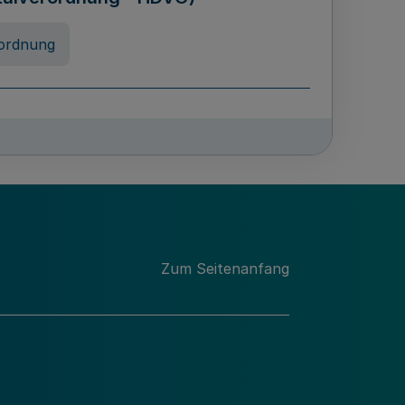
ordnung
chschulabgaben
-VO)
nung
Zum Seitenanfang
 Landes Nordrhein-Westfalen