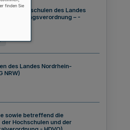
er finden Sie
ng der Hochschulen des Landes
haftsführungsverordnung – -
g
en des Landes Nordrhein-
BG NRW)
re sowie betreffend die
 der Hochschulen und der
talverordnung - HDVO)