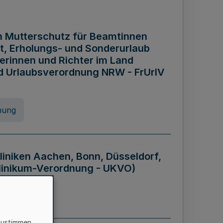
n Mutterschutz für Beamtinnen
it, Erholungs- und Sonderurlaub
rinnen und Richter im Land
nd Urlaubsverordnung NRW - FrUrlV
nung
liniken Aachen, Bonn, Düsseldorf,
klinikum-Verordnung - UKVO)
nung
zustimmen,