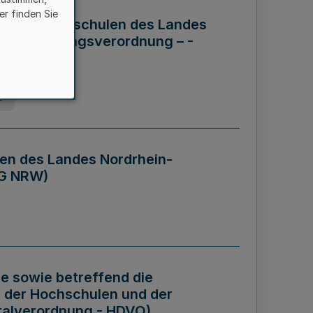
er finden Sie
ng der Hochschulen des Landes
haftsführungsverordnung – -
g
en des Landes Nordrhein-
BG NRW)
re sowie betreffend die
 der Hochschulen und der
talverordnung - HDVO)