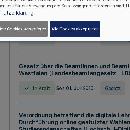
hen, die für die Verwendung der Seite zwingend erforderlich sind. Hi
Verordnung über die Wirtschaftsführu
hutzerklärung
Nordrhein-Westfalen (Hochschulwirtsc
HWFVO)
ige Cookies akzeptieren
Alle Cookies akzeptieren
In Kraft
Seit 11. Juli 2007
Verordnun
Gesetz über die Beamtinnen und Beamt
Westfalen (Landesbeamtengesetz - L
In Kraft
Seit 01. Juli 2016
Gesetz
Verordnung betreffend die digitale Leh
Durchführung online gestützter Wahlen
Studierendenschaften (Hochschul-Digi