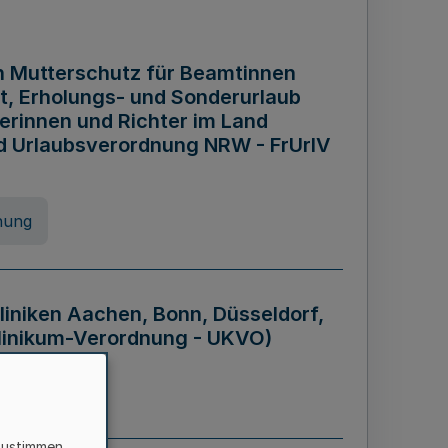
n Mutterschutz für Beamtinnen
it, Erholungs- und Sonderurlaub
rinnen und Richter im Land
nd Urlaubsverordnung NRW - FrUrlV
nung
liniken Aachen, Bonn, Düsseldorf,
klinikum-Verordnung - UKVO)
nung
zustimmen,