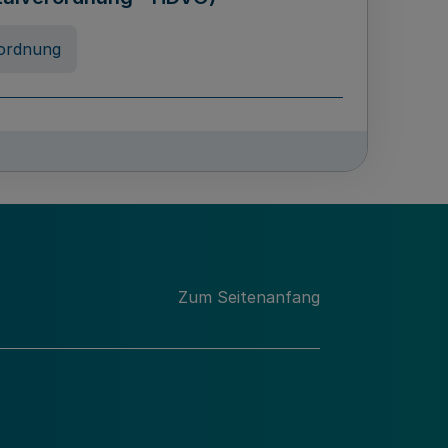
ordnung
rreneigenschaft und
schulen des Landes Nordrhein-
ng
Zum Seitenanfang
chschulabgaben
-VO)
nung