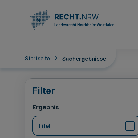
Direkt zum Inhalt
Startseite
Suchergebnisse
Suchergebnisse
Filter
Ergebnis
Titel