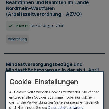
Beamtinnen und Beamten im Lande
Nordrhein-Westfalen
(Arbeitszeitverordnung - AZVO)
In Kraft
Seit 01. August 2006
Verordnung
Mindestversorgungsbezüge und
Mindesthöchstgrenzen in der ab 1. April
2026 maßgeblichen Höhe
Cookie-Einstellungen
In Kraft
Seit 31. Juli 2026
Auf dieser Seite werden Cookies verwendet. Sie können
entweder allen Cookies zustimmen, oder nur solchen,
Verwaltungsvorschrift
die für die Verwendung der Seite zwingend erforderlich
sind. Hier finden Sie die
Datenschutzerklärung