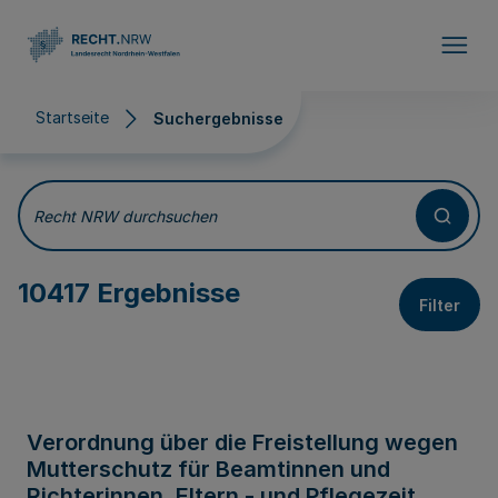
Direkt zum Inhalt
Startseite
Suchergebnisse
Suchergebnisse
Recht NRW durchsuchen
10417 Ergebnisse
Filter
Verordnung über die Freistellung wegen
Mutterschutz für Beamtinnen und
Richterinnen, Eltern - und Pflegezeit,