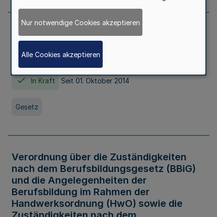
Nur notwendige Cookies akzeptieren
Gesetz über die Hochschulen des Landes
Nordrhein-Westfalen (Hochschulgesetz -
Alle Cookies akzeptieren
HG)
In Kraft
Seit 01. Oktober 2014
Gesetz
Verordnung über die Zuständigkeiten
nach dem Berufsbildungsgesetz (BBiG)
und die Angelegenheiten der
Berufsbildung im Rahmen der
Handwerksordnung (HwO) sowie die
Zuständigkeiten nach dem