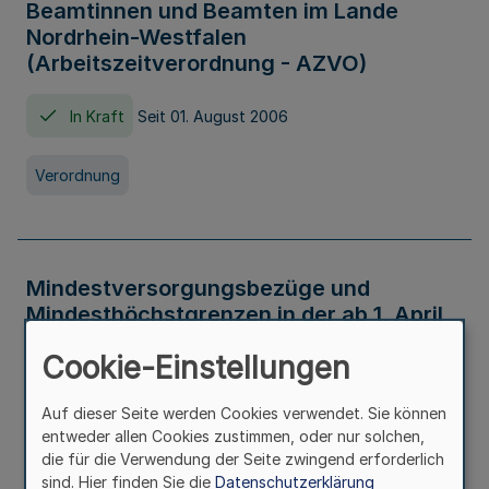
Beamtinnen und Beamten im Lande
Nordrhein-Westfalen
(Arbeitszeitverordnung - AZVO)
In Kraft
Seit 01. August 2006
Verordnung
Mindestversorgungsbezüge und
Mindesthöchstgrenzen in der ab 1. April
2026 maßgeblichen Höhe
Cookie-Einstellungen
In Kraft
Seit 31. Juli 2026
Auf dieser Seite werden Cookies verwendet. Sie können
entweder allen Cookies zustimmen, oder nur solchen,
Verwaltungsvorschrift
die für die Verwendung der Seite zwingend erforderlich
sind. Hier finden Sie die
Datenschutzerklärung