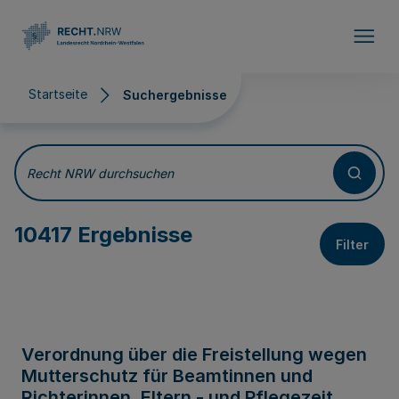
Direkt zum Inhalt
Startseite
Suchergebnisse
Suchergebnisse
Recht NRW durchsuchen
10417 Ergebnisse
Filter
Verordnung über die Freistellung wegen
Mutterschutz für Beamtinnen und
Richterinnen, Eltern - und Pflegezeit,