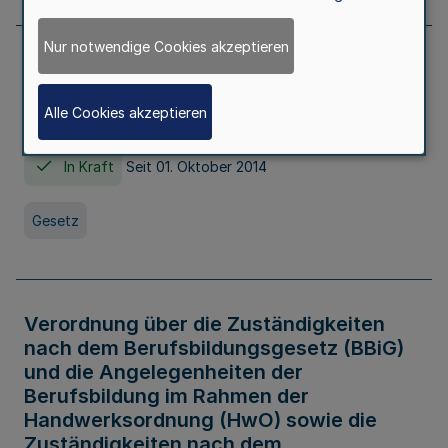
Nur notwendige Cookies akzeptieren
Gesetz über die Hochschulen des Landes
Nordrhein-Westfalen (Hochschulgesetz -
Alle Cookies akzeptieren
HG)
In Kraft
Seit 01. Oktober 2014
Gesetz
Verordnung über die Zuständigkeiten
nach dem Berufsbildungsgesetz (BBiG)
und die Angelegenheiten der
Berufsbildung im Rahmen der
Handwerksordnung (HwO) sowie die
Zuständigkeiten nach dem