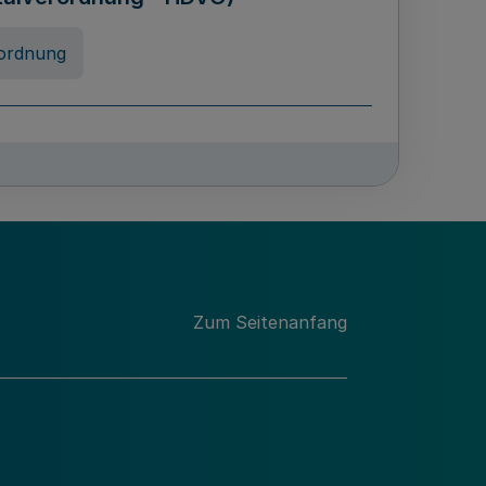
ordnung
rreneigenschaft und
schulen des Landes Nordrhein-
ng
Zum Seitenanfang
chschulabgaben
-VO)
nung