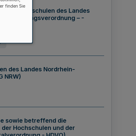
er finden Sie
ng der Hochschulen des Landes
haftsführungsverordnung – -
g
en des Landes Nordrhein-
BG NRW)
re sowie betreffend die
 der Hochschulen und der
talverordnung - HDVO)