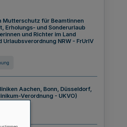
n Mutterschutz für Beamtinnen
it, Erholungs- und Sonderurlaub
rinnen und Richter im Land
nd Urlaubsverordnung NRW - FrUrlV
nung
liniken Aachen, Bonn, Düsseldorf,
klinikum-Verordnung - UKVO)
nung
zustimmen,