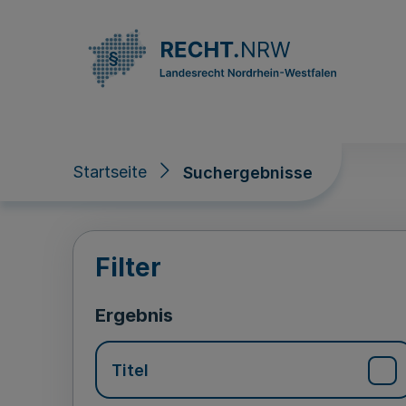
Direkt zum Inhalt
Startseite
Suchergebnisse
Suchergebnisse
Filter
Ergebnis
Titel