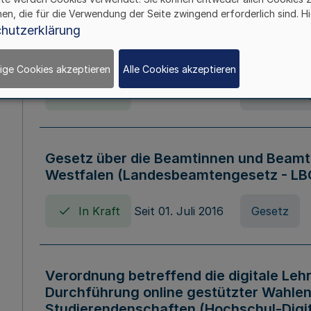
hen, die für die Verwendung der Seite zwingend erforderlich sind. Hi
Verordnung über die Wirtschaftsführu
hutzerklärung
Nordrhein-Westfalen (Hochschulwirtsc
HWFVO)
ige Cookies akzeptieren
Alle Cookies akzeptieren
In Kraft
Seit 11. Juli 2007
Verordnun
Gesetz über die Beamtinnen und Beamt
Westfalen (Landesbeamtengesetz - L
In Kraft
Seit 01. Juli 2016
Gesetz
Verordnung betreffend die digitale Leh
Durchführung online gestützter Wahlen
Studierendenschaften (Hochschul-Digi