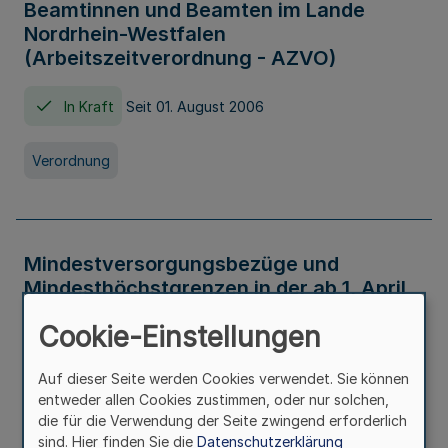
Beamtinnen und Beamten im Lande
Nordrhein-Westfalen
(Arbeitszeitverordnung - AZVO)
In Kraft
Seit 01. August 2006
Verordnung
Mindestversorgungsbezüge und
Mindesthöchstgrenzen in der ab 1. April
2026 maßgeblichen Höhe
Cookie-Einstellungen
In Kraft
Seit 31. Juli 2026
Auf dieser Seite werden Cookies verwendet. Sie können
entweder allen Cookies zustimmen, oder nur solchen,
Verwaltungsvorschrift
die für die Verwendung der Seite zwingend erforderlich
sind. Hier finden Sie die
Datenschutzerklärung