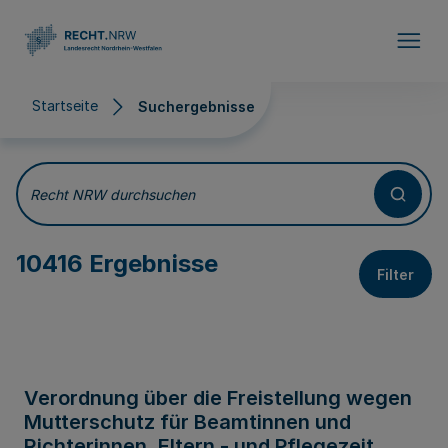
Direkt zum Inhalt
Startseite
Suchergebnisse
Suchergebnisse
Recht NRW durchsuchen
10416 Ergebnisse
Filter
Verordnung über die Freistellung wegen
Mutterschutz für Beamtinnen und
Richterinnen, Eltern - und Pflegezeit,