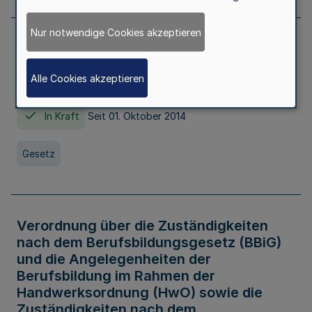
Nur notwendige Cookies akzeptieren
Gesetz über die Hochschulen des Landes
Nordrhein-Westfalen (Hochschulgesetz -
Alle Cookies akzeptieren
HG)
In Kraft
Seit 01. Oktober 2014
Gesetz
Verordnung über die Zuständigkeiten
nach dem Berufsbildungsgesetz (BBiG)
und die Angelegenheiten der
Berufsbildung im Rahmen der
Handwerksordnung (HwO) sowie die
Zuständigkeiten nach dem