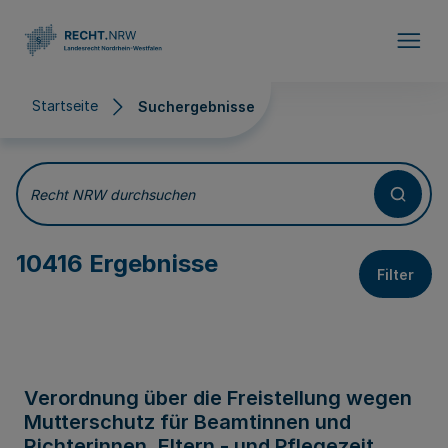
Direkt zum Inhalt
Startseite
Suchergebnisse
Suchergebnisse
Recht NRW durchsuchen
10416 Ergebnisse
Filter
Verordnung über die Freistellung wegen
Mutterschutz für Beamtinnen und
Richterinnen, Eltern - und Pflegezeit,