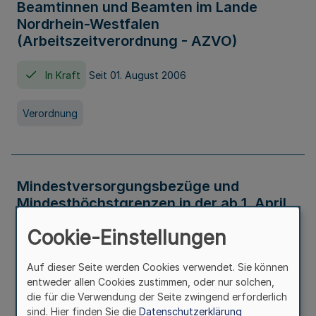
Beamtinnen und Beamten im Lande
Nordrhein-Westfalen
(Arbeitszeitverordnung - AZVO)
In Kraft
Seit 01. August 2006
Verordnung
Mindestversorgungsbezüge und
Mindesthöchstgrenzen in der ab 1. April
2026 maßgeblichen Höhe
Cookie-Einstellungen
In Kraft
Seit 31. Juli 2026
Auf dieser Seite werden Cookies verwendet. Sie können
entweder allen Cookies zustimmen, oder nur solchen,
Verwaltungsvorschrift
die für die Verwendung der Seite zwingend erforderlich
sind. Hier finden Sie die
Datenschutzerklärung