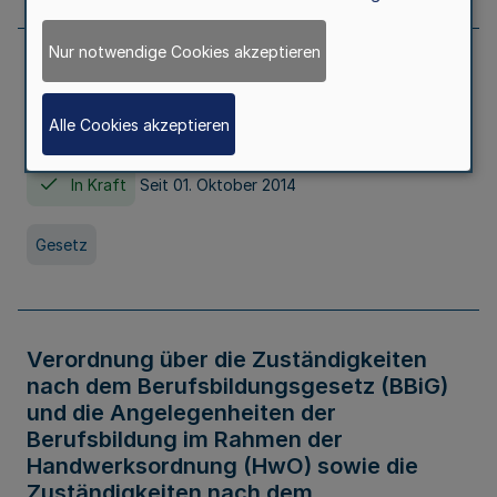
Nur notwendige Cookies akzeptieren
Gesetz über die Hochschulen des Landes
Nordrhein-Westfalen (Hochschulgesetz -
Alle Cookies akzeptieren
HG)
In Kraft
Seit 01. Oktober 2014
Gesetz
Verordnung über die Zuständigkeiten
nach dem Berufsbildungsgesetz (BBiG)
und die Angelegenheiten der
Berufsbildung im Rahmen der
Handwerksordnung (HwO) sowie die
Zuständigkeiten nach dem