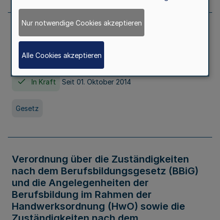
Nur notwendige Cookies akzeptieren
Gesetz über die Hochschulen des Landes
Nordrhein-Westfalen (Hochschulgesetz -
Alle Cookies akzeptieren
HG)
In Kraft
Seit 01. Oktober 2014
Gesetz
Verordnung über die Zuständigkeiten
nach dem Berufsbildungsgesetz (BBiG)
und die Angelegenheiten der
Berufsbildung im Rahmen der
Handwerksordnung (HwO) sowie die
Zuständigkeiten nach dem