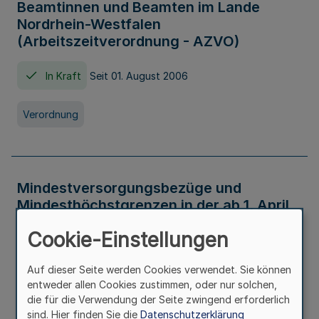
Beamtinnen und Beamten im Lande
Nordrhein-Westfalen
(Arbeitszeitverordnung - AZVO)
In Kraft
Seit 01. August 2006
Verordnung
Mindestversorgungsbezüge und
Mindesthöchstgrenzen in der ab 1. April
2026 maßgeblichen Höhe
Cookie-Einstellungen
In Kraft
Seit 31. Juli 2026
Auf dieser Seite werden Cookies verwendet. Sie können
entweder allen Cookies zustimmen, oder nur solchen,
Verwaltungsvorschrift
die für die Verwendung der Seite zwingend erforderlich
sind. Hier finden Sie die
Datenschutzerklärung