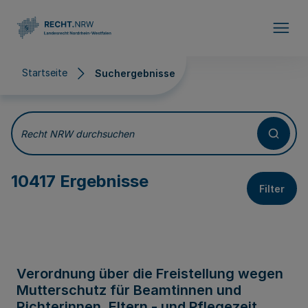
Direkt zum Inhalt
Startseite
Suchergebnisse
Suchergebnisse
Recht NRW durchsuchen
10417 Ergebnisse
Filter
Verordnung über die Freistellung wegen
Mutterschutz für Beamtinnen und
Richterinnen, Eltern - und Pflegezeit,