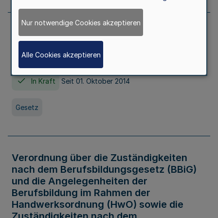
Nur notwendige Cookies akzeptieren
Gesetz über die Hochschulen des Landes
Nordrhein-Westfalen (Hochschulgesetz -
Alle Cookies akzeptieren
HG)
In Kraft
Seit 01. Oktober 2014
Gesetz
Verordnung über die Zuständigkeiten
nach dem Berufsbildungsgesetz (BBiG)
und die Angelegenheiten der
Berufsbildung im Rahmen der
Handwerksordnung (HwO) sowie die
Zuständigkeiten nach dem