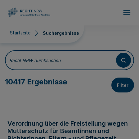
Direkt zum Inhalt
Startseite
Suchergebnisse
Suchergebnisse
Recht NRW durchsuchen
10417 Ergebnisse
Filter
Verordnung über die Freistellung wegen
Mutterschutz für Beamtinnen und
Richterinnen, Eltern - und Pflegezeit,