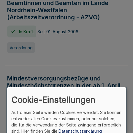
Beamtinnen und Beamten im Lande
Nordrhein-Westfalen
(Arbeitszeitverordnung - AZVO)
In Kraft
Seit 01. August 2006
Verordnung
Mindestversorgungsbezüge und
Mindesthöchstgrenzen in der ab 1. April
2026 maßgeblichen Höhe
Cookie-Einstellungen
In Kraft
Seit 31. Juli 2026
Auf dieser Seite werden Cookies verwendet. Sie können
entweder allen Cookies zustimmen, oder nur solchen,
Verwaltungsvorschrift
die für die Verwendung der Seite zwingend erforderlich
sind. Hier finden Sie die
Datenschutzerklärung