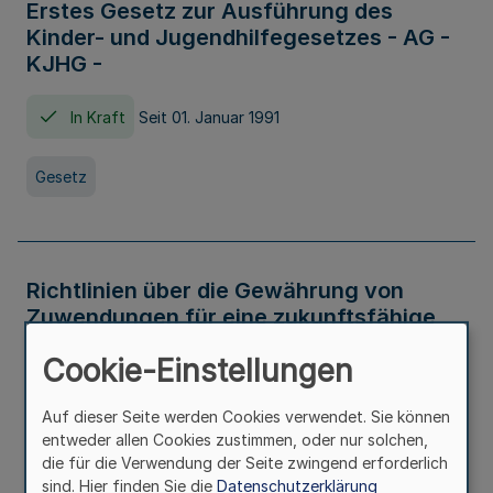
Erstes Gesetz zur Ausführung des
Kinder- und Jugendhilfegesetzes - AG -
KJHG -
In Kraft
Seit 01. Januar 1991
Gesetz
Richtlinien über die Gewährung von
Zuwendungen für eine zukunftsfähige
und nachhaltige Abwasserbeseitigung in
Cookie-Einstellungen
Nordrhein-Westfalen
Auf dieser Seite werden Cookies verwendet. Sie können
In Kraft
entweder allen Cookies zustimmen, oder nur solchen,
die für die Verwendung der Seite zwingend erforderlich
Verwaltungsvorschrift
sind. Hier finden Sie die
Datenschutzerklärung