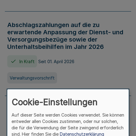
Abschlagszahlungen auf die zu
erwartende Anpassung der Dienst- und
Versorgungsbezüge sowie der
Unterhaltsbeihilfen im Jahr 2026
In Kraft
Seit 01. April 2026
Verwaltungsvorschrift
Cookie-Einstellungen
Richtlinie zur Gewährung von
Auf dieser Seite werden Cookies verwendet. Sie können
Zuwendungen für Maßnahmen zur
entweder allen Cookies zustimmen, oder nur solchen,
Stärkung der alltagsintegrierten
die für die Verwendung der Seite zwingend erforderlich
sprachlichen Bildungsarbeit in
sind. Hier finden Sie die
Datenschutzerklärung