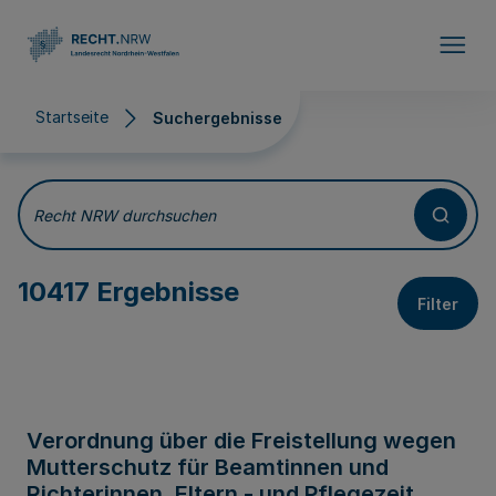
Direkt zum Inhalt
Startseite
Suchergebnisse
Suchergebnisse
Recht NRW durchsuchen
10417 Ergebnisse
Filter
Verordnung über die Freistellung wegen
Mutterschutz für Beamtinnen und
Richterinnen, Eltern - und Pflegezeit,