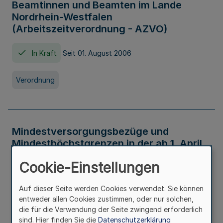
Beamtinnen und Beamten im Lande
Nordrhein-Westfalen
(Arbeitszeitverordnung - AZVO)
In Kraft
Seit 01. August 2006
Verordnung
Mindestversorgungsbezüge und
Mindesthöchstgrenzen in der ab 1. April
2026 maßgeblichen Höhe
Cookie-Einstellungen
In Kraft
Seit 31. Juli 2026
Auf dieser Seite werden Cookies verwendet. Sie können
entweder allen Cookies zustimmen, oder nur solchen,
Verwaltungsvorschrift
die für die Verwendung der Seite zwingend erforderlich
sind. Hier finden Sie die
Datenschutzerklärung