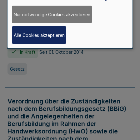
Nur notwendige Cookies akzeptieren
Gesetz über die Hochschulen des Landes
Nordrhein-Westfalen (Hochschulgesetz -
Alle Cookies akzeptieren
HG)
In Kraft
Seit 01. Oktober 2014
Gesetz
Verordnung über die Zuständigkeiten
nach dem Berufsbildungsgesetz (BBiG)
und die Angelegenheiten der
Berufsbildung im Rahmen der
Handwerksordnung (HwO) sowie die
Zuständigkeiten nach dem