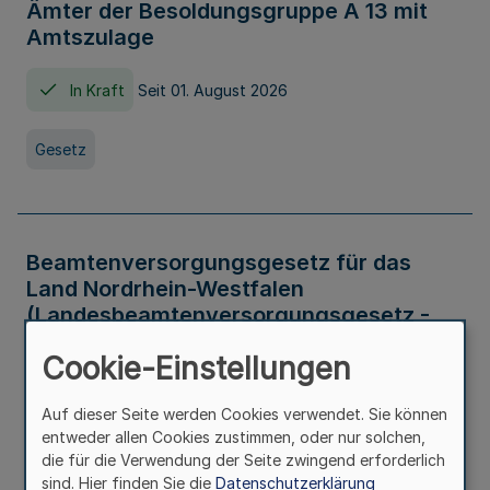
Ämter der Besoldungsgruppe A 13 mit
Amtszulage
In Kraft
Seit 01. August 2026
Gesetz
Beamtenversorgungsgesetz für das
Land Nordrhein-Westfalen
(Landesbeamtenversorgungsgesetz -
LBeamtVG NRW)
Cookie-Einstellungen
In Kraft
Seit 01. Juli 2016
Auf dieser Seite werden Cookies verwendet. Sie können
entweder allen Cookies zustimmen, oder nur solchen,
Gesetz
die für die Verwendung der Seite zwingend erforderlich
sind. Hier finden Sie die
Datenschutzerklärung