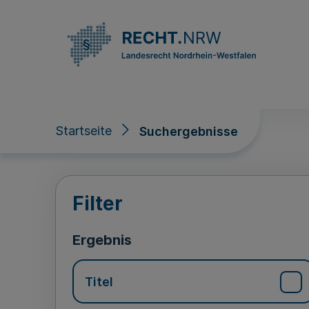
Direkt zum Inhalt
Startseite
Suchergebnisse
Suchergebnisse
Filter
Ergebnis
Titel