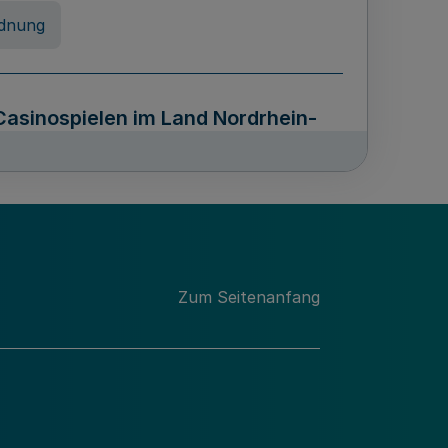
dnung
Casinospielen im Land Nordrhein-
z NRW - OCG NRW)
erung von Unterlagen sowie über
Zum Seitenanfang
n Archivguts im Lande Nordrhein-
stfalen - ArchivG NRW)