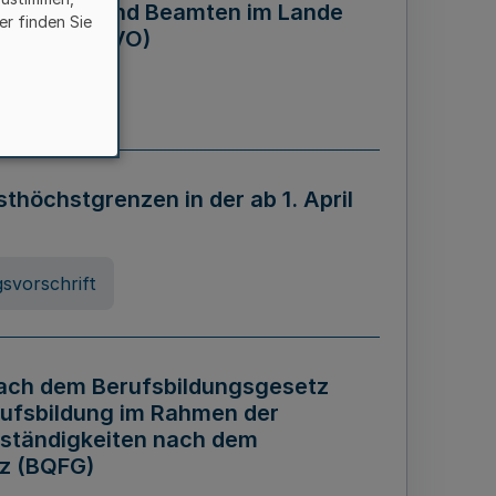
eamtinnen und Beamten im Lande
er finden Sie
rdnung - AZVO)
nung
öchstgrenzen in der ab 1. April
svorschrift
nach dem Berufsbildungsgesetz
rufsbildung im Rahmen der
ständigkeiten nach dem
tz (BQFG)