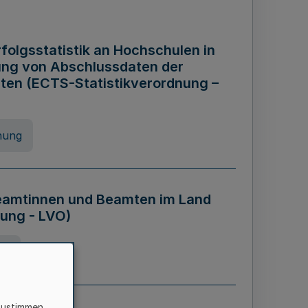
folgsstatistik an Hochschulen in
ung von Abschlussdaten der
ten (ECTS-Statistikverordnung –
nung
eamtinnen und Beamten im Land
ung - LVO)
ng
zustimmen,