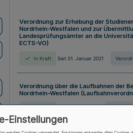
Verordnung zur Erhebung der Studiener
Nordrhein-Westfalen und zur Übermittl
Landesprüfungsämter an die Universitä
ECTS-VO)
In Kraft
Seit 01. Januar 2021
Verord
Verordnung über die Laufbahnen der B
Nordrhein-Westfalen (Laufbahnverordn
In Kraft
Seit 07. Juni 2025
Verordnu
e-Einstellungen
ite werden Cookies verwendet. Sie können entweder allen Cookies 