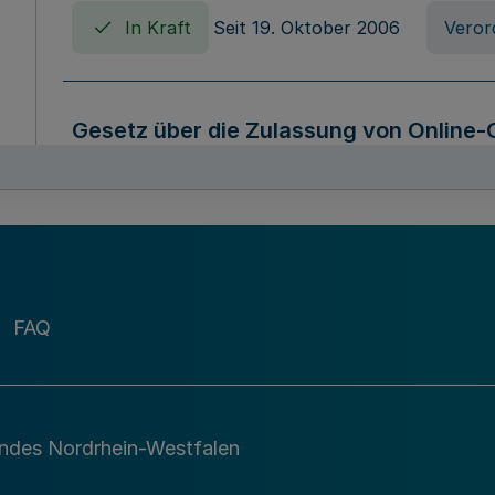
In Kraft
Seit 19. Oktober 2006
Veror
Gesetz über die Zulassung von Online-
Westfalen (Online-Casinospiel Geset
In Kraft
Seit 09. März 2026
Gesetz
Gesetz über die Anbietung und Archivi
FAQ
die Sicherung und Nutzung öffentliche
Westfalen (Archivgesetz Nordrhein-We
In Kraft
Seit 01. Mai 2010
Gesetz
andes Nordrhein-Westfalen