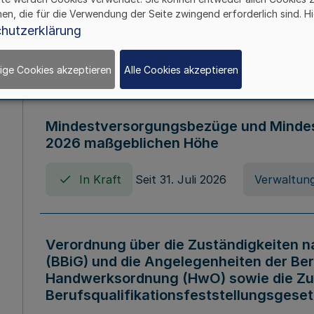
Verordnung über die Arbeitszeit der B
hen, die für die Verwendung der Seite zwingend erforderlich sind. Hi
Nordrhein-Westfalen (Arbeitszeitvero
hutzerklärung
In Kraft
Seit 01. August 2006
Verord
ige Cookies akzeptieren
Alle Cookies akzeptieren
Mindestversorgungsbezüge und Mindesth
2026 maßgeblichen Höhe
In Kraft
Seit 31. Juli 2026
Verwaltung
Verordnung über die Zuständigkeiten 
(BBiG) und die Angelegenheiten der Be
Handwerksordnung (HwO) sowie die Zu
Berufsqualifikationsfeststellungsgese