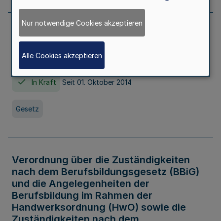
Nur notwendige Cookies akzeptieren
Gesetz über die Hochschulen des Landes
Nordrhein-Westfalen (Hochschulgesetz -
Alle Cookies akzeptieren
HG)
In Kraft
Seit 01. Oktober 2014
Gesetz
Verordnung über die Zuständigkeiten
nach dem Berufsbildungsgesetz (BBiG)
und die Angelegenheiten der
Berufsbildung im Rahmen der
Handwerksordnung (HwO) sowie die
Zuständigkeiten nach dem