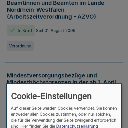
Beamtinnen und Beamten im Lande
Nordrhein-Westfalen
(Arbeitszeitverordnung - AZVO)
In Kraft
Seit 01. August 2006
Verordnung
Mindestversorgungsbezüge und
Mindesthöchstgrenzen in der ab 1. April
2026 maßgeblichen Höhe
Cookie-Einstellungen
In Kraft
Seit 31. Juli 2026
Auf dieser Seite werden Cookies verwendet. Sie können
entweder allen Cookies zustimmen, oder nur solchen,
Verwaltungsvorschrift
die für die Verwendung der Seite zwingend erforderlich
sind. Hier finden Sie die
Datenschutzerklärung