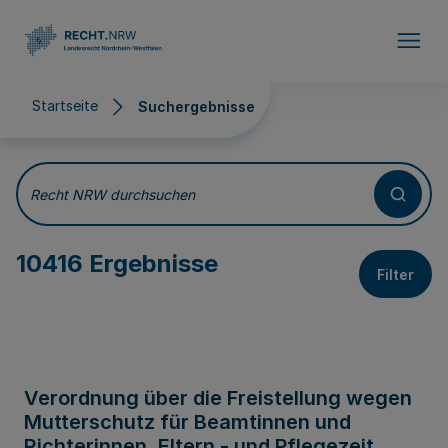
Direkt zum Inhalt
Startseite
Suchergebnisse
Suchergebnisse
Recht NRW durchsuchen
10416 Ergebnisse
Filter
Verordnung über die Freistellung wegen
Mutterschutz für Beamtinnen und
Richterinnen, Eltern - und Pflegezeit,