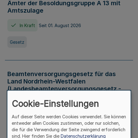
Ämter der Besoldungsgruppe A 13 mit
Amtszulage
In Kraft
Seit 01. August 2026
Gesetz
Beamtenversorgungsgesetz für das
Land Nordrhein-Westfalen
(Landesbeamtenversorgungsgesetz -
LBeamtVG NRW)
Cookie-Einstellungen
In Kraft
Seit 01. Juli 2016
Auf dieser Seite werden Cookies verwendet. Sie können
entweder allen Cookies zustimmen, oder nur solchen,
Gesetz
die für die Verwendung der Seite zwingend erforderlich
sind. Hier finden Sie die
Datenschutzerklärung