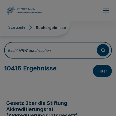
Direkt zum Inhalt
Startseite
Suchergebnisse
Suchergebnisse
Recht NRW durchsuchen
10416 Ergebnisse
Filter
Gesetz über die Stiftung
Akkreditierungsrat
(Akkreditierungsratsgesetz)