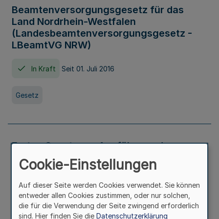
Beamtenversorgungsgesetz für das
Land Nordrhein-Westfalen
(Landesbeamtenversorgungsgesetz -
LBeamtVG NRW)
In Kraft
Seit 01. Juli 2016
Gesetz
Erstes Gesetz zur Ausführung des
Kinder- und Jugendhilfegesetzes - AG -
Cookie-Einstellungen
KJHG -
Auf dieser Seite werden Cookies verwendet. Sie können
In Kraft
Seit 01. Januar 1991
entweder allen Cookies zustimmen, oder nur solchen,
die für die Verwendung der Seite zwingend erforderlich
sind. Hier finden Sie die
Datenschutzerklärung