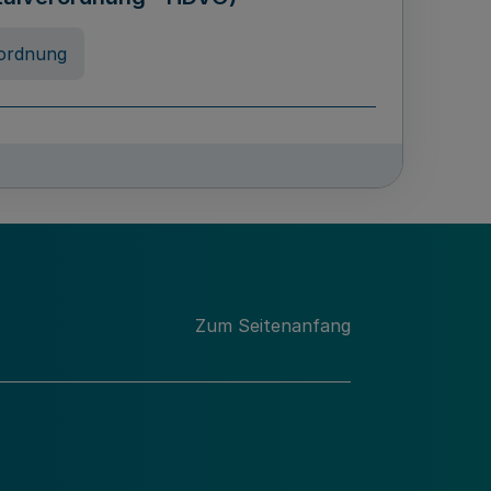
ordnung
chschulabgaben
-VO)
nung
Zum Seitenanfang
 Landes Nordrhein-Westfalen