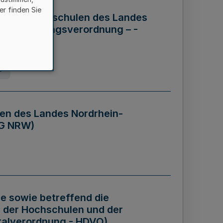
er finden Sie
ng der Hochschulen des Landes
haftsführungsverordnung – -
g
en des Landes Nordrhein-
BG NRW)
re sowie betreffend die
 der Hochschulen und der
talverordnung - HDVO)