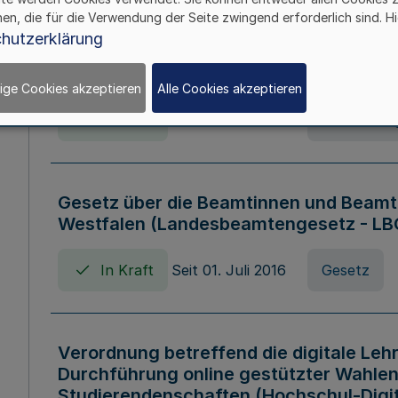
hen, die für die Verwendung der Seite zwingend erforderlich sind. Hi
Verordnung über die Wirtschaftsführu
hutzerklärung
Nordrhein-Westfalen (Hochschulwirtsc
HWFVO)
ige Cookies akzeptieren
Alle Cookies akzeptieren
In Kraft
Seit 11. Juli 2007
Verordnun
Gesetz über die Beamtinnen und Beamt
Westfalen (Landesbeamtengesetz - L
In Kraft
Seit 01. Juli 2016
Gesetz
Verordnung betreffend die digitale Leh
Durchführung online gestützter Wahlen
Studierendenschaften (Hochschul-Digi