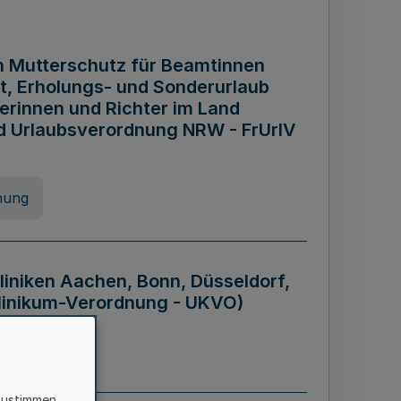
n Mutterschutz für Beamtinnen
it, Erholungs- und Sonderurlaub
rinnen und Richter im Land
nd Urlaubsverordnung NRW - FrUrlV
nung
liniken Aachen, Bonn, Düsseldorf,
klinikum-Verordnung - UKVO)
nung
zustimmen,