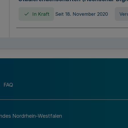
In Kraft
Seit 18. November 2020
Ver
Verordnung über die Erhebung von Ho
(Hochschulabgabenverordnung - HAbg
In Kraft
Seit 26. August 2015
Verord
FAQ
Gesetz über die Kunsthochschulen des
(Kunsthochschulgesetz - KunstHG)
In Kraft
Seit 01. April 2008
Gesetz
andes Nordrhein-Westfalen