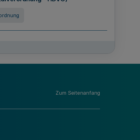
ordnung
rreneigenschaft und
schulen des Landes Nordrhein-
ng
Zum Seitenanfang
chschulabgaben
-VO)
nung