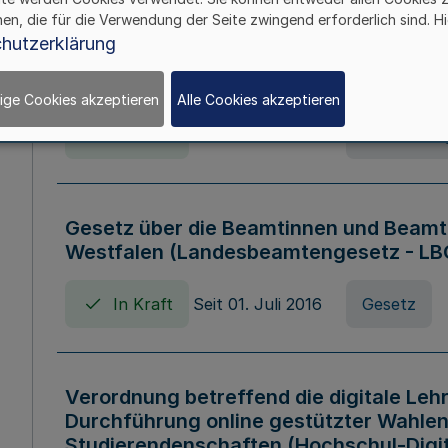
hen, die für die Verwendung der Seite zwingend erforderlich sind. Hi
Verordnung über die Wirtschaftsführu
hutzerklärung
Nordrhein-Westfalen (Hochschulwirtsc
HWFVO)
ige Cookies akzeptieren
Alle Cookies akzeptieren
In Kraft
Seit 11. Juli 2007
Verordnun
Gesetz über die Beamtinnen und Beamt
Westfalen (Landesbeamtengesetz - L
In Kraft
Seit 01. Juli 2016
Gesetz
Verordnung betreffend die digitale Leh
Durchführung online gestützter Wahlen
Studierendenschaften (Hochschul-Digi