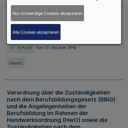
Nur notwendige Cookies akzeptieren
Gesetz über die Hochschulen des Landes
Nordrhein-Westfalen (Hochschulgesetz -
Alle Cookies akzeptieren
HG)
In Kraft
Seit 01. Oktober 2014
Gesetz
Verordnung über die Zuständigkeiten
nach dem Berufsbildungsgesetz (BBiG)
und die Angelegenheiten der
Berufsbildung im Rahmen der
Handwerksordnung (HwO) sowie die
Zuständigkeiten nach dem