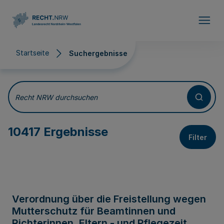
Direkt zum Inhalt
Startseite
Suchergebnisse
Suchergebnisse
Recht NRW durchsuchen
10417 Ergebnisse
Filter
Verordnung über die Freistellung wegen
Mutterschutz für Beamtinnen und
Richterinnen, Eltern - und Pflegezeit,