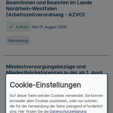
Beamtinnen und Beamten im Lande
Nordrhein-Westfalen
(Arbeitszeitverordnung - AZVO)
In Kraft
Seit 01. August 2006
Verordnung
Mindestversorgungsbezüge und
Mindesthöchstgrenzen in der ab 1. April
2026 maßgeblichen Höhe
Cookie-Einstellungen
In Kraft
Seit 31. Juli 2026
Auf dieser Seite werden Cookies verwendet. Sie können
entweder allen Cookies zustimmen, oder nur solchen,
Verwaltungsvorschrift
die für die Verwendung der Seite zwingend erforderlich
sind. Hier finden Sie die
Datenschutzerklärung