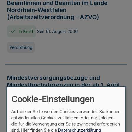
Beamtinnen und Beamten im Lande
Nordrhein-Westfalen
(Arbeitszeitverordnung - AZVO)
In Kraft
Seit 01. August 2006
Verordnung
Mindestversorgungsbezüge und
Mindesthöchstgrenzen in der ab 1. April
2026 maßgeblichen Höhe
Cookie-Einstellungen
In Kraft
Seit 31. Juli 2026
Auf dieser Seite werden Cookies verwendet. Sie können
entweder allen Cookies zustimmen, oder nur solchen,
Verwaltungsvorschrift
die für die Verwendung der Seite zwingend erforderlich
sind. Hier finden Sie die
Datenschutzerklärung