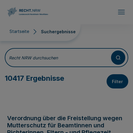
Direkt zum Inhalt
Startseite
Suchergebnisse
Suchergebnisse
Recht NRW durchsuchen
10417 Ergebnisse
Filter
Verordnung über die Freistellung wegen
Mutterschutz für Beamtinnen und
Richterinnen, Eltern - und Pflegezeit,