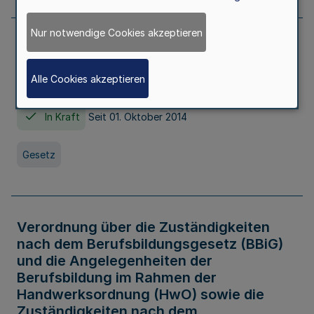
Nur notwendige Cookies akzeptieren
Gesetz über die Hochschulen des Landes
Nordrhein-Westfalen (Hochschulgesetz -
Alle Cookies akzeptieren
HG)
In Kraft
Seit 01. Oktober 2014
Gesetz
Verordnung über die Zuständigkeiten
nach dem Berufsbildungsgesetz (BBiG)
und die Angelegenheiten der
Berufsbildung im Rahmen der
Handwerksordnung (HwO) sowie die
Zuständigkeiten nach dem