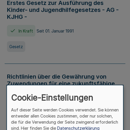
Erstes Gesetz zur Ausführung des
Kinder- und Jugendhilfegesetzes - AG -
KJHG -
In Kraft
Seit 01. Januar 1991
Gesetz
Richtlinien über die Gewährung von
Zuwendungen für eine zukunftsfähige
und nachhaltige Abwasserbeseitigung in
Cookie-Einstellungen
Nordrhein-Westfalen
Auf dieser Seite werden Cookies verwendet. Sie können
In Kraft
entweder allen Cookies zustimmen, oder nur solchen,
die für die Verwendung der Seite zwingend erforderlich
Verwaltungsvorschrift
sind. Hier finden Sie die
Datenschutzerklärung