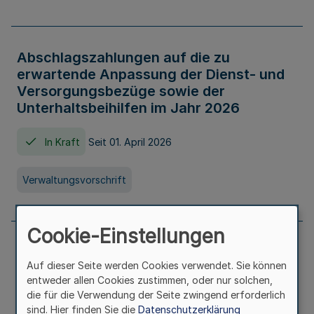
Abschlagszahlungen auf die zu
erwartende Anpassung der Dienst- und
Versorgungsbezüge sowie der
Unterhaltsbeihilfen im Jahr 2026
In Kraft
Seit 01. April 2026
Verwaltungsvorschrift
Cookie-Einstellungen
Richtlinie zur Gewährung von
Auf dieser Seite werden Cookies verwendet. Sie können
Zuwendungen für Maßnahmen zur
entweder allen Cookies zustimmen, oder nur solchen,
Stärkung der alltagsintegrierten
die für die Verwendung der Seite zwingend erforderlich
sprachlichen Bildungsarbeit in
sind. Hier finden Sie die
Datenschutzerklärung