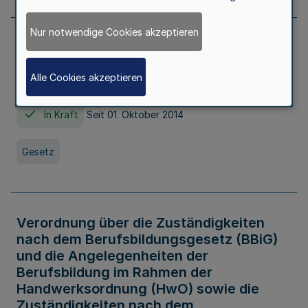
Nur notwendige Cookies akzeptieren
Gesetz über die Hochschulen des Landes
Nordrhein-Westfalen (Hochschulgesetz -
Alle Cookies akzeptieren
HG)
In Kraft
Seit 01. Oktober 2014
Gesetz
Verordnung über die Zuständigkeiten
nach dem Berufsbildungsgesetz (BBiG)
und die Angelegenheiten der
Berufsbildung im Rahmen der
Handwerksordnung (HwO) sowie die
Zuständigkeiten nach dem