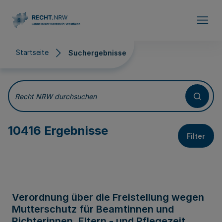
Direkt zum Inhalt
Startseite
Suchergebnisse
Suchergebnisse
Recht NRW durchsuchen
10416 Ergebnisse
Filter
Verordnung über die Freistellung wegen
Mutterschutz für Beamtinnen und
Richterinnen, Eltern - und Pflegezeit,