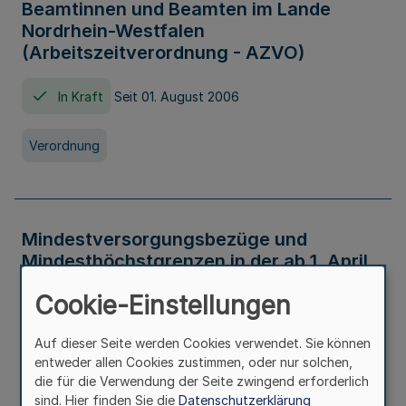
Beamtinnen und Beamten im Lande
Nordrhein-Westfalen
(Arbeitszeitverordnung - AZVO)
In Kraft
Seit 01. August 2006
Verordnung
Mindestversorgungsbezüge und
Mindesthöchstgrenzen in der ab 1. April
2026 maßgeblichen Höhe
Cookie-Einstellungen
In Kraft
Seit 31. Juli 2026
Auf dieser Seite werden Cookies verwendet. Sie können
entweder allen Cookies zustimmen, oder nur solchen,
Verwaltungsvorschrift
die für die Verwendung der Seite zwingend erforderlich
sind. Hier finden Sie die
Datenschutzerklärung