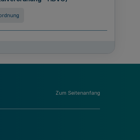
ordnung
rreneigenschaft und
schulen des Landes Nordrhein-
ng
Zum Seitenanfang
chschulabgaben
-VO)
nung