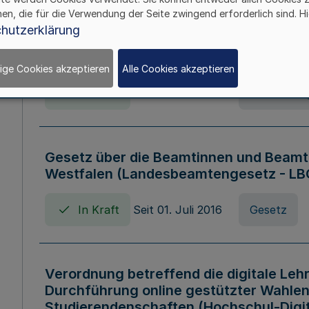
hen, die für die Verwendung der Seite zwingend erforderlich sind. Hi
Verordnung über die Wirtschaftsführu
hutzerklärung
Nordrhein-Westfalen (Hochschulwirtsc
HWFVO)
ige Cookies akzeptieren
Alle Cookies akzeptieren
In Kraft
Seit 11. Juli 2007
Verordnun
Gesetz über die Beamtinnen und Beamt
Westfalen (Landesbeamtengesetz - L
In Kraft
Seit 01. Juli 2016
Gesetz
Verordnung betreffend die digitale Leh
Durchführung online gestützter Wahlen
Studierendenschaften (Hochschul-Digi