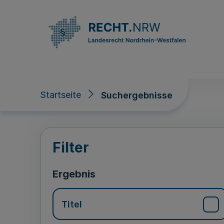
Direkt zum Inhalt
Startseite
Suchergebnisse
Suchergebnisse
Filter
Ergebnis
Titel