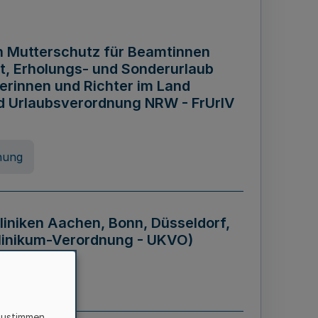
n Mutterschutz für Beamtinnen
it, Erholungs- und Sonderurlaub
rinnen und Richter im Land
nd Urlaubsverordnung NRW - FrUrlV
nung
liniken Aachen, Bonn, Düsseldorf,
klinikum-Verordnung - UKVO)
nung
zustimmen,