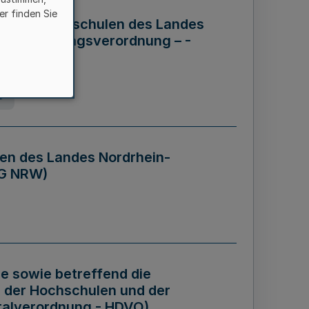
er finden Sie
ng der Hochschulen des Landes
haftsführungsverordnung – -
g
en des Landes Nordrhein-
BG NRW)
re sowie betreffend die
 der Hochschulen und der
talverordnung - HDVO)