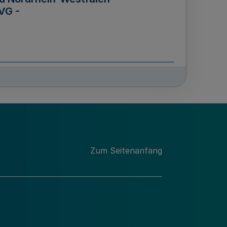
VG -
und Männern für das Land
lungsgesetz - LGG)
etz
Zum Seitenanfang
des für Wissenschaft
Nordrhein-Westfalen
nung