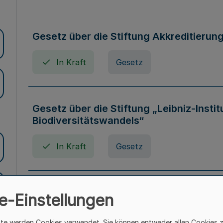
Gesetz über die Stiftung Akkreditierun
In Kraft
Gesetz
Gesetz über die Stiftung „Leibniz-Insti
Biodiversitätswandels“
In Kraft
Gesetz
Gesetz über die Kunsthochschulen des
e-Einstellungen
(Kunsthochschulgesetz - KunstHG)
ite werden Cookies verwendet. Sie können entweder allen Cookies 