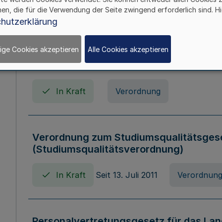
In Kraft
Seit 01. April 2008
Gesetz
hen, die für die Verwendung der Seite zwingend erforderlich sind. Hi
hutzerklärung
ige Cookies akzeptieren
Alle Cookies akzeptieren
Verordnung über Beihilfen in Geburts-, 
Todesfällen (Beihilfenverordnung NRW
In Kraft
Verordnung
Verordnung zum Studiumsqualitätsges
(Studiumsqualitätsverordnung)
In Kraft
Seit 13. Juli 2011
Verordnun
Personalvertretungsgesetz für das Lan