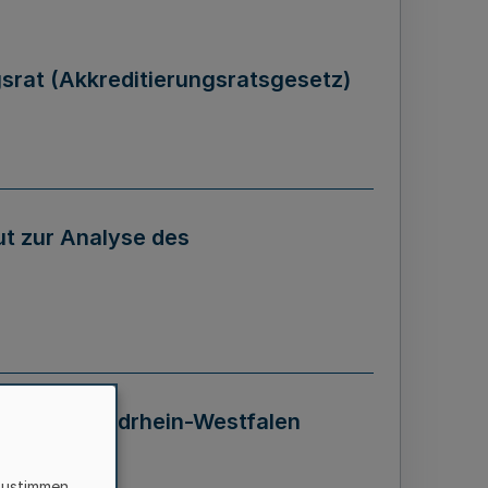
gsrat (Akkreditierungsratsgesetz)
tut zur Analyse des
 Landes Nordrhein-Westfalen
zustimmen,