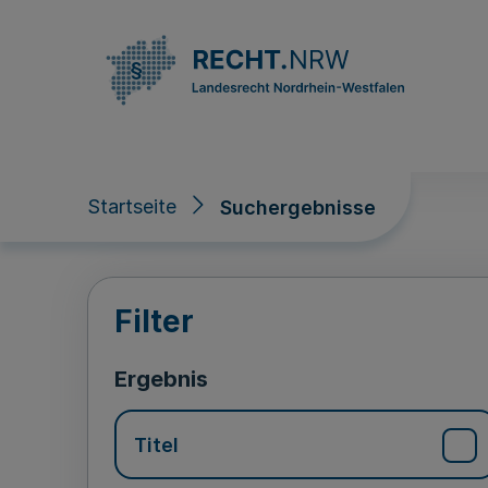
Direkt zum Inhalt
Startseite
Suchergebnisse
Suchergebnisse
Filter
Ergebnis
Titel