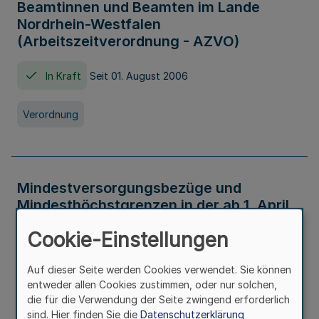
Beamtinnen und Beamten im Lande
Nordrhein-Westfalen
(Arbeitszeitverordnung - AZVO)
In Kraft
Seit 01. August 2006
Verordnung
Mindestversorgungsbezüge und
Mindesthöchstgrenzen in der ab 1. April
2026 maßgeblichen Höhe
Cookie-Einstellungen
In Kraft
Seit 31. Juli 2026
Auf dieser Seite werden Cookies verwendet. Sie können
entweder allen Cookies zustimmen, oder nur solchen,
Verwaltungsvorschrift
die für die Verwendung der Seite zwingend erforderlich
sind. Hier finden Sie die
Datenschutzerklärung