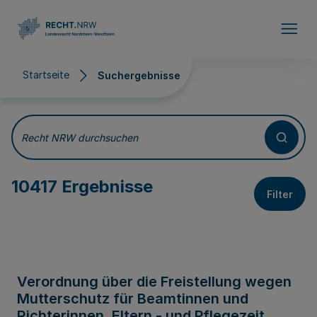
Direkt zum Inhalt
Startseite
Suchergebnisse
Suchergebnisse
Recht NRW durchsuchen
10417 Ergebnisse
Filter
Verordnung über die Freistellung wegen
Mutterschutz für Beamtinnen und
Richterinnen, Eltern - und Pflegezeit,