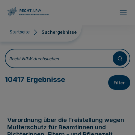
Direkt zum Inhalt
Startseite
Suchergebnisse
Suchergebnisse
Recht NRW durchsuchen
10417 Ergebnisse
Filter
Verordnung über die Freistellung wegen
Mutterschutz für Beamtinnen und
Richterinnen, Eltern - und Pflegezeit,