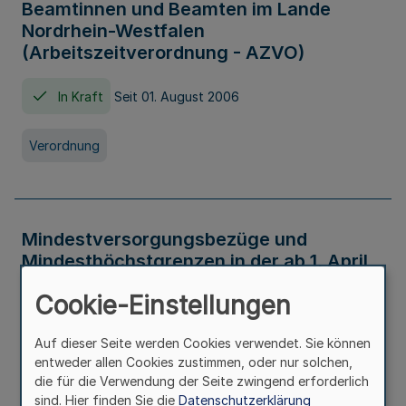
Beamtinnen und Beamten im Lande
Nordrhein-Westfalen
(Arbeitszeitverordnung - AZVO)
In Kraft
Seit 01. August 2006
Verordnung
Mindestversorgungsbezüge und
Mindesthöchstgrenzen in der ab 1. April
2026 maßgeblichen Höhe
Cookie-Einstellungen
In Kraft
Seit 31. Juli 2026
Auf dieser Seite werden Cookies verwendet. Sie können
entweder allen Cookies zustimmen, oder nur solchen,
Verwaltungsvorschrift
die für die Verwendung der Seite zwingend erforderlich
sind. Hier finden Sie die
Datenschutzerklärung