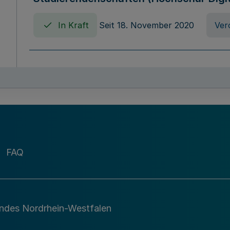
In Kraft
Seit 18. November 2020
Ver
Verordnung über die Erhebung von Ho
(Hochschulabgabenverordnung - HAbg
In Kraft
Seit 26. August 2015
Verord
FAQ
Gesetz über die Kunsthochschulen des
(Kunsthochschulgesetz - KunstHG)
In Kraft
Seit 01. April 2008
Gesetz
andes Nordrhein-Westfalen