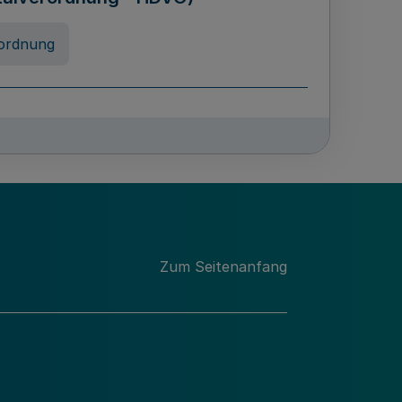
ordnung
chschulabgaben
-VO)
nung
Zum Seitenanfang
 Landes Nordrhein-Westfalen