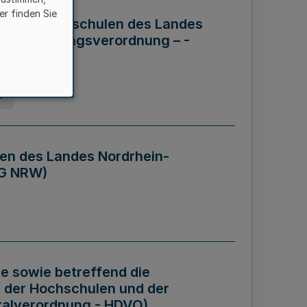
er finden Sie
ng der Hochschulen des Landes
haftsführungsverordnung – -
g
en des Landes Nordrhein-
BG NRW)
re sowie betreffend die
 der Hochschulen und der
talverordnung - HDVO)