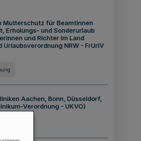
n Mutterschutz für Beamtinnen
it, Erholungs- und Sonderurlaub
rinnen und Richter im Land
nd Urlaubsverordnung NRW - FrUrlV
nung
liniken Aachen, Bonn, Düsseldorf,
klinikum-Verordnung - UKVO)
nung
zustimmen,