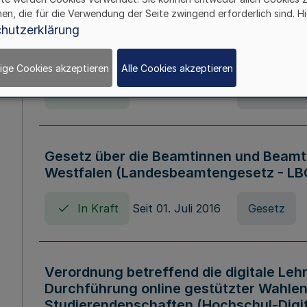
hen, die für die Verwendung der Seite zwingend erforderlich sind. Hi
Verordnung über die Wirtschaftsführu
hutzerklärung
Nordrhein-Westfalen (Hochschulwirtsc
HWFVO)
ige Cookies akzeptieren
Alle Cookies akzeptieren
In Kraft
Seit 11. Juli 2007
Verordnun
Gesetz über die Beamtinnen und Beamt
Westfalen (Landesbeamtengesetz - L
In Kraft
Seit 01. Juli 2016
Gesetz
Verordnung betreffend die digitale Leh
Durchführung online gestützter Wahlen
Studierendenschaften (Hochschul-Digi