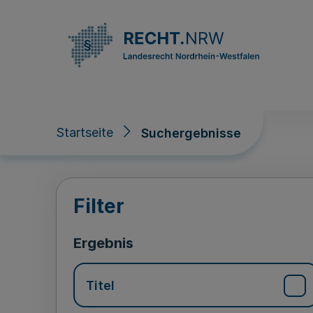
Direkt zum Inhalt
Startseite
Suchergebnisse
Suchergebnisse
Filter
Ergebnis
Titel