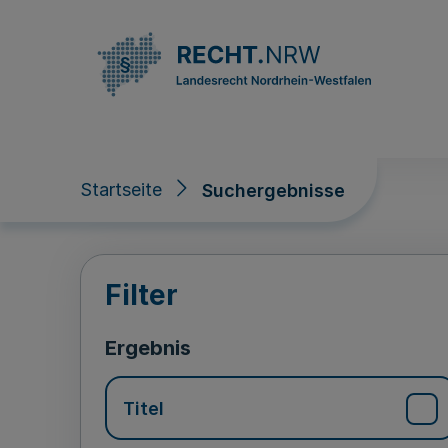
Direkt zum Inhalt
Startseite
Suchergebnisse
Suchergebnisse
Filter
Ergebnis
Titel