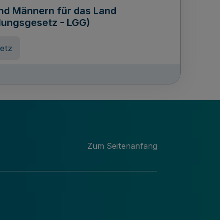
und Männern für das Land
lungsgesetz - LGG)
etz
des für Wissenschaft
Nordrhein-Westfalen
nung
Zum Seitenanfang
hschule Rheinland-Westfalen-
etz