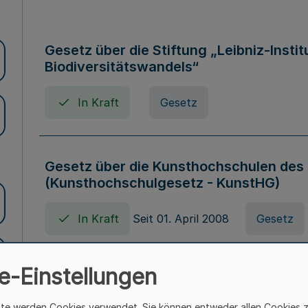
Gesetz über die Stiftung „Leibniz-Insti
Biodiversitätswandels“
In Kraft
Gesetz
Gesetz über die Kunsthochschulen des
(Kunsthochschulgesetz - KunstHG)
In Kraft
Seit 01. April 2008
Gesetz
e-Einstellungen
Verordnung über Beihilfen in Geburts-, 
Todesfällen (Beihilfenverordnung NRW
ite werden Cookies verwendet. Sie können entweder allen Cookies 