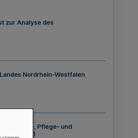
tut zur Analyse des
 Landes Nordrhein-Westfalen
Krankheits-, Pflege- und
 - BVO NRW)
zustimmen,