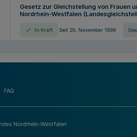
Gesetz zur Gleichstellung von Frauen 
Nordrhein-Westfalen (Landesgleichstel
In Kraft
Seit 20. November 1999
Ges
Gebührenordnung für Amtshandlungen 
zuständigen Ministeriums des Landes 
In Kraft
Seit 09. Januar 2016
Verord
FAQ
Gesetz über die Evangelische Fachhoc
Lippe
andes Nordrhein-Westfalen
In Kraft
Seit 29. Dezember 1987
Ges