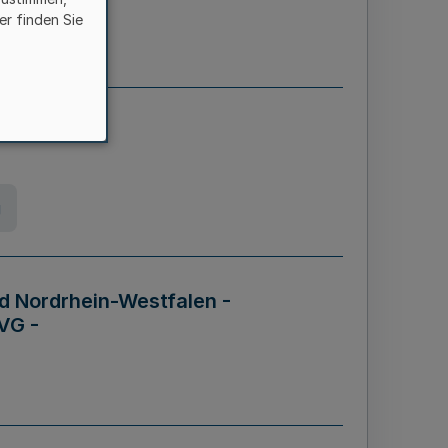
er finden Sie
etz
g
d Nordrhein-Westfalen -
VG -