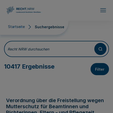
Direkt zum Inhalt
Startseite
Suchergebnisse
Suchergebnisse
Recht NRW durchsuchen
10417 Ergebnisse
Filter
Verordnung über die Freistellung wegen
Mutterschutz für Beamtinnen und
Richterinnen, Eltern - und Pflegezeit,