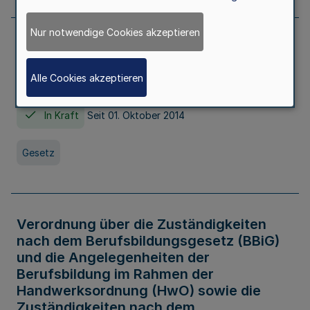
Nur notwendige Cookies akzeptieren
Gesetz über die Hochschulen des Landes
Nordrhein-Westfalen (Hochschulgesetz -
Alle Cookies akzeptieren
HG)
In Kraft
Seit 01. Oktober 2014
Gesetz
Verordnung über die Zuständigkeiten
nach dem Berufsbildungsgesetz (BBiG)
und die Angelegenheiten der
Berufsbildung im Rahmen der
Handwerksordnung (HwO) sowie die
Zuständigkeiten nach dem