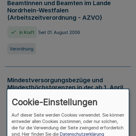
Beamtinnen und Beamten im Lande
Nordrhein-Westfalen
(Arbeitszeitverordnung - AZVO)
In Kraft
Seit 01. August 2006
Verordnung
Mindestversorgungsbezüge und
Mindesthöchstgrenzen in der ab 1. April
2026 maßgeblichen Höhe
Cookie-Einstellungen
In Kraft
Seit 31. Juli 2026
Auf dieser Seite werden Cookies verwendet. Sie können
entweder allen Cookies zustimmen, oder nur solchen,
Verwaltungsvorschrift
die für die Verwendung der Seite zwingend erforderlich
sind. Hier finden Sie die
Datenschutzerklärung