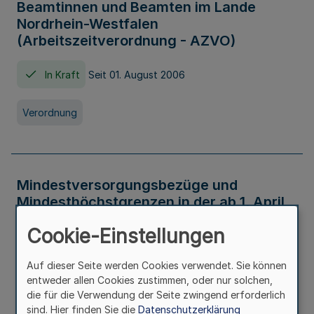
Beamtinnen und Beamten im Lande
Nordrhein-Westfalen
(Arbeitszeitverordnung - AZVO)
In Kraft
Seit 01. August 2006
Verordnung
Mindestversorgungsbezüge und
Mindesthöchstgrenzen in der ab 1. April
2026 maßgeblichen Höhe
Cookie-Einstellungen
In Kraft
Seit 31. Juli 2026
Auf dieser Seite werden Cookies verwendet. Sie können
entweder allen Cookies zustimmen, oder nur solchen,
Verwaltungsvorschrift
die für die Verwendung der Seite zwingend erforderlich
sind. Hier finden Sie die
Datenschutzerklärung