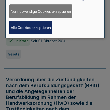
Nur notwendige Cookies akzeptieren
Gesetz über die Hochschulen des Landes
Nordrhein-Westfalen (Hochschulgesetz -
Alle Cookies akzeptieren
HG)
In Kraft
Seit 01. Oktober 2014
Gesetz
Verordnung über die Zuständigkeiten
nach dem Berufsbildungsgesetz (BBiG)
und die Angelegenheiten der
Berufsbildung im Rahmen der
Handwerksordnung (HwO) sowie die
Zuständigkeiten nach dem