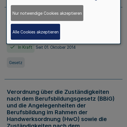
Nur notwendige Cookies akzeptieren
Gesetz über die Hochschulen des Landes
Nordrhein-Westfalen (Hochschulgesetz -
Alle Cookies akzeptieren
HG)
In Kraft
Seit 01. Oktober 2014
Gesetz
Verordnung über die Zuständigkeiten
nach dem Berufsbildungsgesetz (BBiG)
und die Angelegenheiten der
Berufsbildung im Rahmen der
Handwerksordnung (HwO) sowie die
Zuständigkeiten nach dem