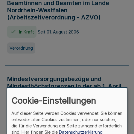
Beamtinnen und Beamten im Lande
Nordrhein-Westfalen
(Arbeitszeitverordnung - AZVO)
In Kraft
Seit 01. August 2006
Verordnung
Mindestversorgungsbezüge und
Mindesthöchstgrenzen in der ab 1. April
2026 maßgeblichen Höhe
Cookie-Einstellungen
In Kraft
Seit 31. Juli 2026
Auf dieser Seite werden Cookies verwendet. Sie können
entweder allen Cookies zustimmen, oder nur solchen,
Verwaltungsvorschrift
die für die Verwendung der Seite zwingend erforderlich
sind. Hier finden Sie die
Datenschutzerklärung