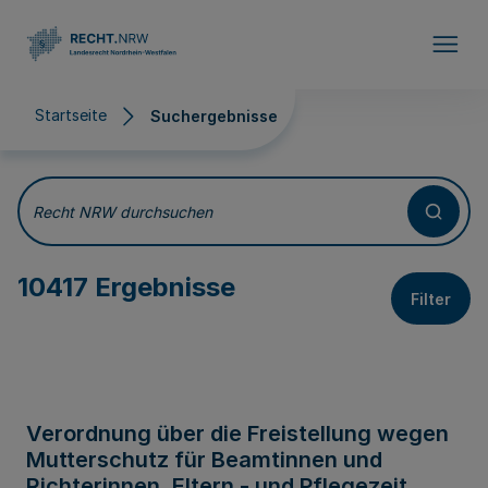
Direkt zum Inhalt
Startseite
Suchergebnisse
Suchergebnisse
Recht NRW durchsuchen
10417 Ergebnisse
Filter
Verordnung über die Freistellung wegen
Mutterschutz für Beamtinnen und
Richterinnen, Eltern - und Pflegezeit,